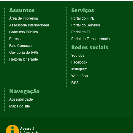
Assuntos
Serviços
(abre
(abre
Área de imprensa
Portal do IFPB
em
em
(abre
(abre
Assessoria Internacional
Portal do Servidor
nova
nova
em
em
(abre
(abre
Concurso Público
Portal da TI
janela)
janela)
nova
nova
em
em
(abre
(abre
Egressos
Portal da Transparência
janela)
janela)
nova
nova
em
em
(abre
Fale Conosco
Redes sociais
janela)
janela)
nova
nova
em
(abre
Ouvidoria do IFPB
janela)
janela)
(abre
nova
Youtube
em
(abre
Reitoria Itinerante
em
janela)
(abre
nova
Facebook
em
nova
em
janela)
(abre
nova
Instagram
janela)
nova
em
janela)
(abre
WhatsApp
janela)
nova
em
(abre
RSS
janela)
nova
em
Navegação
janela)
nova
janela)
Acessibilidade
Mapa do site