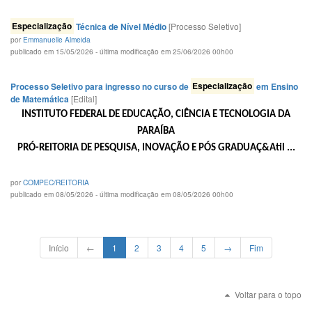
Especialização
Técnica de Nível Médio
[Processo Seletivo]
por
Emmanuelle Almeida
publicado em 15/05/2026 - última modificação em 25/06/2026 00h00
Processo Seletivo para ingresso no curso de
Especialização
em Ensino
de ​​Matemática
[Edital]
INSTITUTO FEDERAL DE EDUCAÇÃO, CIÊNCIA E TECNOLOGIA DA
PARAÍBA
PRÓ-REITORIA DE PESQUISA, INOVAÇÃO E PÓS GRADUAÇ&Atil ...
por
COMPEC/REITORIA
publicado em 08/05/2026 - última modificação em 08/05/2026 00h00
Início
←
1
2
3
4
5
→
Fim
Voltar para o topo