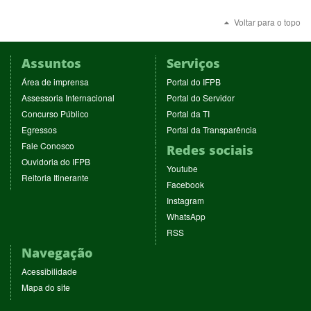
Voltar para o topo
Assuntos
Serviços
(abre
(abre
Área de imprensa
Portal do IFPB
em
em
(abre
(abre
Assessoria Internacional
Portal do Servidor
nova
nova
em
em
(abre
(abre
Concurso Público
Portal da TI
janela)
janela)
nova
nova
em
em
(abre
(abre
Egressos
Portal da Transparência
janela)
janela)
nova
nova
em
em
(abre
Fale Conosco
Redes sociais
janela)
janela)
nova
nova
em
(abre
Ouvidoria do IFPB
janela)
janela)
(abre
nova
Youtube
em
(abre
Reitoria Itinerante
em
janela)
(abre
nova
Facebook
em
nova
em
janela)
(abre
nova
Instagram
janela)
nova
em
janela)
(abre
WhatsApp
janela)
nova
em
(abre
RSS
janela)
nova
em
Navegação
janela)
nova
janela)
Acessibilidade
Mapa do site