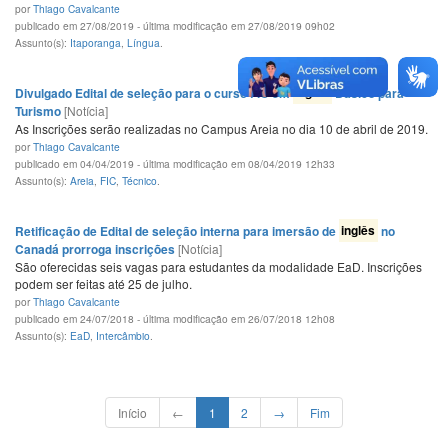
por
Thiago Cavalcante
publicado em 27/08/2019 - última modificação em 27/08/2019 09h02
Assunto(s):
Itaporanga
,
Língua
.
Divulgado Edital de seleção para o curso FIC em
Inglês
Básico para
Turismo
[Notícia]
As Inscrições serão realizadas no Campus Areia no dia 10 de abril de 2019.
por
Thiago Cavalcante
publicado em 04/04/2019 - última modificação em 08/04/2019 12h33
Assunto(s):
Areia
,
FIC
,
Técnico
.
Retificação de Edital de seleção interna para imersão de
inglês
no
Canadá prorroga inscrições
[Notícia]
São oferecidas seis vagas para estudantes da modalidade EaD. Inscrições
podem ser feitas até 25 de julho.
por
Thiago Cavalcante
publicado em 24/07/2018 - última modificação em 26/07/2018 12h08
Assunto(s):
EaD
,
Intercâmbio
.
Início
←
1
2
→
Fim