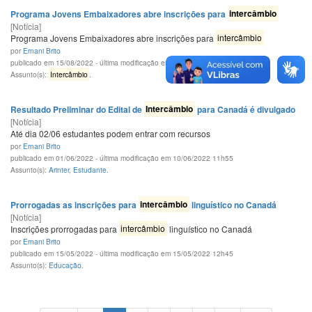
Programa Jovens Embaixadores abre inscrições para
intercâmbio
[Notícia]
Programa Jovens Embaixadores abre inscrições para
intercâmbio
por
Ernani Brito
publicado em 15/08/2022 - última modificação em 15/08/2022 11h42
Assunto(s):
Intercâmbio
.
Resultado Preliminar do Edital de
Intercâmbio
para Canadá é divulgado
[Notícia]
Até dia 02/06 estudantes podem entrar com recursos
por
Ernani Brito
publicado em 01/06/2022 - última modificação em 10/06/2022 11h55
Assunto(s):
Arinter
,
Estudante
.
Prorrogadas as inscrições para
intercâmbio
linguístico no Canadá
[Notícia]
Inscrições prorrogadas para
intercâmbio
linguístico no Canadá
por
Ernani Brito
publicado em 15/05/2022 - última modificação em 15/05/2022 12h45
Assunto(s):
Educação
.