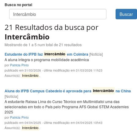
Busca no portal
Buscar
21 Resultados da busca por
Intercâmbio
Mostrando de 1 a 5 num total de 21 resultados
Estudante do IFPB faz
intercâmbio
em Coimbra
[Notícia]
A aluna integra o programa mobilidade acadêmica
por
Patricia Pinto
publicado em 31/03/2026 - última modificação em 31/03/2026 11h23
Assunto(s):
Intercâmbio
.
Aluna do IFPB Campus Cabedelo é aprovada para
Intercâmbio
na China
[Notícia]
A estudante Raissa Lima do Curso Técnico em Multimídiafoi uma das
selecionadas em todo o País pelo Programa AFS Global STEM Academies
2025
por
Patricia Pinto
publicado em 04/04/2025 - última modificação em 04/04/2025 10h43
Assunto(s):
Intercâmbio
.