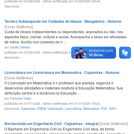
publicado em 03/08/2026 - última modificação em 03/08/2026 23h45
Assunto(s): -
Técnico Subsequente em Cuidados de Idosos - Mangabeira - Noturno
[Curso Sistêmico]
Cuida de idosos independentes ou dependentes, acamados ou não, nos
aspectos físico, mental, cultural e social. Acompanha o idoso em atividades
de rotina. Auxilia nos cuidados de h ...
por
Cecilia Oliveira
publicado em 03/08/2026 - última modificação em 03/08/2026 22h20
Assunto(s): -
Licenciatura em Licenciatura em Matemática - Cajazeiras - Noturno
[Curso Sistêmico]
O Licenciado em Matemática é o professor que planeja, organiza e
desenvolve atividades e materiais relativos à Educação Matemática. Sua
atribuição central é a docência na Educação ...
por
Francisco Vidal
publicado em 31/07/2026 - última modificação em 31/07/2026 10h23
Assunto(s):
Cajazeiras
,
ENEM
,
Graduação
,
Licenciatura
,
Matemática
,
PSE
,
SiSU
.
Bacharelado em Engenharia Civil - Cajazeiras - Integral
[Curso Sistêmico]
O Bacharel em Engenharia Civil ou Engenheiro Civil atua, de forma
generalista, na concepção, planejamento, projeto, construção, operação e