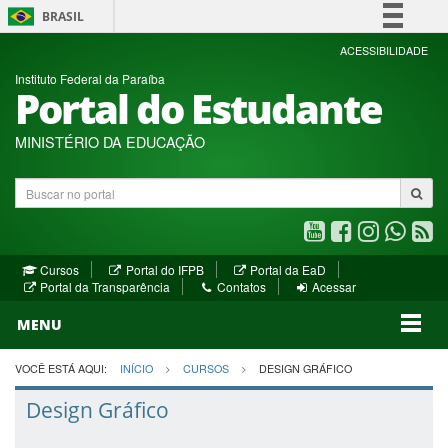
BRASIL
Simplifique!
ACESSIBILIDADE
Instituto Federal da Paraíba
Comunica BR
Portal do Estudante
Participe
Acesso à informação
MINISTÉRIO DA EDUCAÇÃO
Legislação
Buscar
Canais
no
portal
Youtube
Facebook
Instagram
WhatsA
R
(abre
(abre
(abre
(abre
(a
(abre
(abre
Cursos
Portal do IFPB
Portal da EaD
em
em
em
em
e
(abre
em
em
Portal da Transparência
Contatos
Acessar
nova
nova
nova
nova
no
em
nova
nova
nova
janela)
janela)
MENU
janela)
janela)
janela)
janela)
ja
janela)
VOCÊ ESTÁ AQUI:
INÍCIO
CURSOS
DESIGN GRÁFICO
Design Gráfico