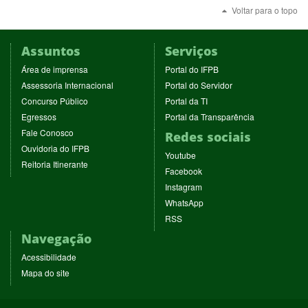
Voltar para o topo
Assuntos
Serviços
(abre
(abre
Área de imprensa
Portal do IFPB
em
em
(abre
(abre
Assessoria Internacional
Portal do Servidor
nova
nova
em
em
(abre
(abre
Concurso Público
Portal da TI
janela)
janela)
nova
nova
em
em
(abre
(abre
Egressos
Portal da Transparência
janela)
janela)
nova
nova
em
em
(abre
Fale Conosco
Redes sociais
janela)
janela)
nova
nova
em
(abre
Ouvidoria do IFPB
janela)
janela)
(abre
nova
Youtube
em
(abre
Reitoria Itinerante
em
janela)
(abre
nova
Facebook
em
nova
em
janela)
(abre
nova
Instagram
janela)
nova
em
janela)
(abre
WhatsApp
janela)
nova
em
(abre
RSS
janela)
nova
em
Navegação
janela)
nova
janela)
Acessibilidade
Mapa do site