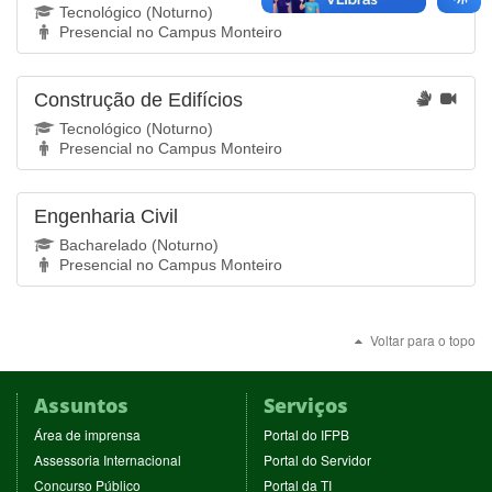
Tecnológico (Noturno)
Presencial no Campus Monteiro
Construção de Edifícios
Tecnológico (Noturno)
Presencial no Campus Monteiro
Engenharia Civil
Bacharelado (Noturno)
Presencial no Campus Monteiro
Voltar para o topo
Assuntos
Serviços
(abre
(abre
Área de imprensa
Portal do IFPB
em
em
(abre
(abre
Assessoria Internacional
Portal do Servidor
nova
nova
em
em
(abre
(abre
Concurso Público
Portal da TI
janela)
janela)