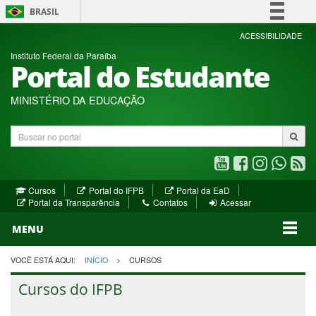
BRASIL
Simplifique!
ACESSIBILIDADE
Instituto Federal da Paraíba
Comunica BR
Portal do Estudante
Participe
Acesso à informação
MINISTÉRIO DA EDUCAÇÃO
Legislação
Buscar
Canais
no
portal
Youtube
Facebook
Instagram
WhatsA
R
(abre
(abre
(abre
(abre
(a
(abre
(abre
Cursos
Portal do IFPB
Portal da EaD
em
em
em
em
e
(abre
em
em
Portal da Transparência
Contatos
Acessar
nova
nova
nova
nova
no
em
nova
nova
nova
janela)
janela)
MENU
janela)
janela)
janela)
janela)
ja
janela)
VOCÊ ESTÁ AQUI:
INÍCIO
CURSOS
Cursos do IFPB