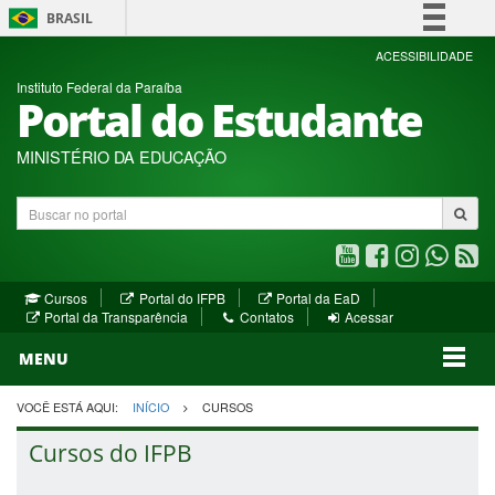
BRASIL
Simplifique!
ACESSIBILIDADE
Instituto Federal da Paraíba
Comunica BR
Portal do Estudante
Participe
Acesso à informação
MINISTÉRIO DA EDUCAÇÃO
Legislação
Buscar
Canais
no
portal
Youtube
Facebook
Instagram
WhatsA
R
(abre
(abre
(abre
(abre
(a
(abre
(abre
Cursos
Portal do IFPB
Portal da EaD
em
em
em
em
e
(abre
em
em
Portal da Transparência
Contatos
Acessar
nova
nova
nova
nova
no
em
nova
nova
nova
janela)
janela)
MENU
janela)
janela)
janela)
janela)
ja
janela)
VOCÊ ESTÁ AQUI:
INÍCIO
CURSOS
Cursos do IFPB