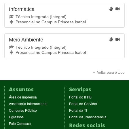
Informática
Técnico Integrado (Integral)
Presencial no Campus Princesa Isabel
Meio Ambiente
Técnico Integrado (Integral)
Presencial no Campus Princesa Isabel
Voltar para o topo
Assuntos
Serviços
(abre
(abre
Área de imprensa
Portal do IFPB
em
em
(abre
(abre
Assessoria Internacional
Portal do Servidor
nova
nova
em
em
(abre
(abre
Concurso Público
Portal da TI
janela)
janela)
nova
nova
em
em
(abre
(abre
Egressos
Portal da Transparência
janela)
janela)
nova
nova
em
em
(abre
Fale Conosco
Redes sociais
janela)
janela)
nova
nova
em