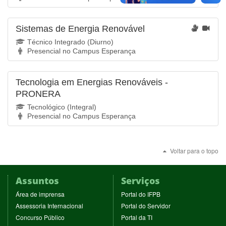
Sistemas de Energia Renovável
Técnico Integrado (Diurno)
Presencial no Campus Esperança
Tecnologia em Energias Renováveis -
PRONERA
Tecnológico (Integral)
Presencial no Campus Esperança
Voltar para o topo
Assuntos
Serviços
(abre
(abre
Área de imprensa
Portal do IFPB
em
em
(abre
(abre
Assessoria Internacional
Portal do Servidor
nova
nova
em
em
(abre
(abre
Concurso Público
Portal da TI
janela)
janela)
nova
nova
em
em