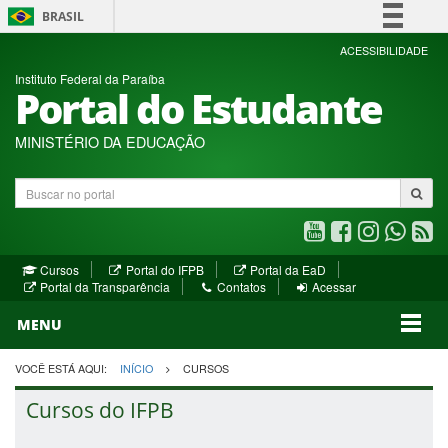
BRASIL
Simplifique!
ACESSIBILIDADE
Instituto Federal da Paraíba
Comunica BR
Portal do Estudante
Participe
Acesso à informação
MINISTÉRIO DA EDUCAÇÃO
Legislação
Buscar
Canais
no
portal
Youtube
Facebook
Instagram
WhatsA
R
(abre
(abre
(abre
(abre
(a
(abre
(abre
Cursos
Portal do IFPB
Portal da EaD
em
em
em
em
e
(abre
em
em
Portal da Transparência
Contatos
Acessar
nova
nova
nova
nova
no
em
nova
nova
nova
janela)
janela)
MENU
janela)
janela)
janela)
janela)
ja
janela)
VOCÊ ESTÁ AQUI:
INÍCIO
CURSOS
Cursos do IFPB