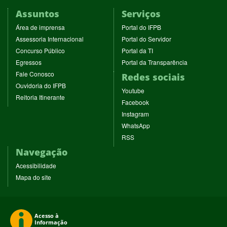
Assuntos
Serviços
(abre
(abre
Área de imprensa
Portal do IFPB
em
em
(abre
(abre
Assessoria Internacional
Portal do Servidor
nova
nova
em
em
(abre
(abre
Concurso Público
Portal da TI
janela)
janela)
nova
nova
em
em
(abre
(abre
Egressos
Portal da Transparência
janela)
janela)
nova
nova
em
em
(abre
Fale Conosco
Redes sociais
janela)
janela)
nova
nova
em
(abre
Ouvidoria do IFPB
janela)
janela)
(abre
nova
Youtube
em
(abre
Reitoria Itinerante
em
janela)
(abre
nova
Facebook
em
nova
em
janela)
(abre
nova
Instagram
janela)
nova
em
janela)
(abre
WhatsApp
janela)
nova
em
(abre
RSS
janela)
nova
em
Navegação
janela)
nova
janela)
Acessibilidade
Mapa do site