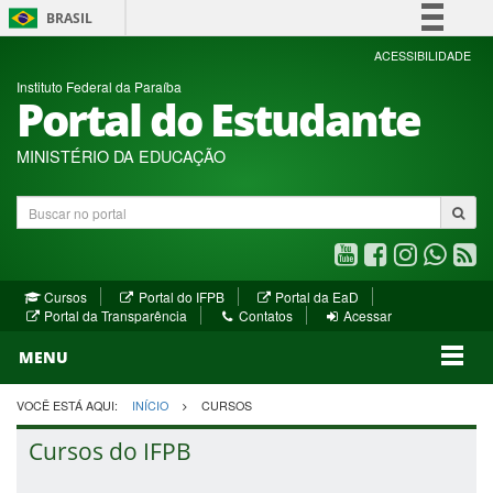
BRASIL
Simplifique!
ACESSIBILIDADE
Instituto Federal da Paraíba
Comunica BR
Portal do Estudante
Participe
Acesso à informação
MINISTÉRIO DA EDUCAÇÃO
Legislação
Buscar
Canais
no
portal
Youtube
Facebook
Instagram
WhatsA
R
(abre
(abre
(abre
(abre
(a
(abre
(abre
Cursos
Portal do IFPB
Portal da EaD
em
em
em
em
e
(abre
em
em
Portal da Transparência
Contatos
Acessar
nova
nova
nova
nova
no
em
nova
nova
nova
janela)
janela)
MENU
janela)
janela)
janela)
janela)
ja
janela)
VOCÊ ESTÁ AQUI:
INÍCIO
CURSOS
Cursos do IFPB