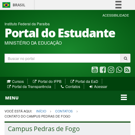
BRASIL
Simplifique!
ACESSIBILIDADE
Instituto Federal da Paraíba
Comunica BR
Portal do Estudante
Participe
Acesso à informação
MINISTÉRIO DA EDUCAÇÃO
Legislação
Buscar
Canais
no
portal
Youtube
Facebook
Instagram
WhatsA
R
(abre
(abre
(abre
(abre
(a
(abre
(abre
Cursos
Portal do IFPB
Portal da EaD
em
em
em
em
e
(abre
em
em
Portal da Transparência
Contatos
Acessar
nova
nova
nova
nova
no
em
nova
nova
nova
janela)
janela)
MENU
janela)
janela)
janela)
janela)
ja
janela)
VOCÊ ESTÁ AQUI:
INÍCIO
CONTATOS
CONTATO DO CAMPUS PEDRAS DE FOGO
Campus Pedras de Fogo