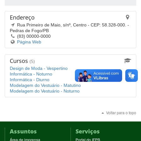
Endereço
Rua Primeiro de Maio, s/nº, Centro - CEP: 58.328-000. -
Pedras de Fogo/PB
(83) 00000-0000
(abre
Página Web
em
nova
janela)
Cursos
(5)
Design de Moda - Vespertino
Informática - Noturno
Informática - Diurno
Modelagem do Vestuário - Matutino
Modelagem do Vestuário - Noturno
Voltar para o topo
Assuntos
Serviços
(abre
(abre
Área de imprensa
Portal do IFPB