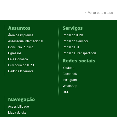
Voltar para o topo
Assuntos
Serviços
(abre
(abre
Área de imprensa
Portal do IFPB
em
em
(abre
(abre
Assessoria Internacional
Portal do Servidor
nova
nova
em
em
(abre
(abre
Concurso Público
Portal da TI
janela)
janela)
nova
nova
em
em
(abre
(abre
Egressos
Portal da Transparência
janela)
janela)
nova
nova
em
em
(abre
Fale Conosco
Redes sociais
janela)
janela)
nova
nova
em
(abre
Ouvidoria do IFPB
janela)
janela)
(abre
nova
Youtube
em
(abre
Reitoria Itinerante
em
janela)
(abre
nova
Facebook
em
nova
em
janela)
(abre
nova
Instagram
janela)
nova
em
janela)
(abre
WhatsApp
janela)
nova
em
(abre
RSS
janela)
nova
em
Navegação
janela)
nova
janela)
Acessibilidade
Mapa do site