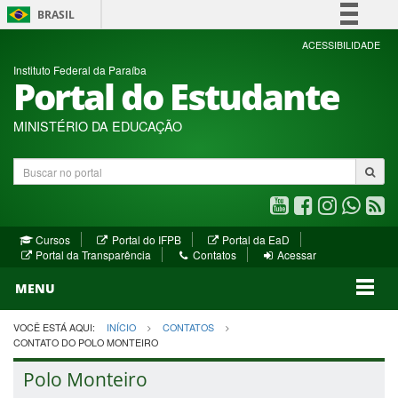
BRASIL
Simplifique!
ACESSIBILIDADE
Instituto Federal da Paraíba
Comunica BR
Portal do Estudante
Participe
Acesso à informação
MINISTÉRIO DA EDUCAÇÃO
Legislação
Buscar
Canais
no
portal
Youtube
Facebook
Instagram
WhatsA
R
(abre
(abre
(abre
(abre
(a
(abre
(abre
Cursos
Portal do IFPB
Portal da EaD
em
em
em
em
e
(abre
em
em
Portal da Transparência
Contatos
Acessar
nova
nova
nova
nova
no
em
nova
nova
nova
janela)
janela)
MENU
janela)
janela)
janela)
janela)
ja
janela)
VOCÊ ESTÁ AQUI:
INÍCIO
CONTATOS
CONTATO DO POLO MONTEIRO
Polo Monteiro