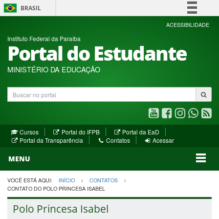
BRASIL
Simplifique!
ACESSIBILIDADE
Instituto Federal da Paraíba
Comunica BR
Portal do Estudante
Participe
Acesso à informação
MINISTÉRIO DA EDUCAÇÃO
Legislação
Buscar
Canais
no
portal
Youtube
Facebook
Instagram
WhatsA
R
(abre
(abre
(abre
(abre
(a
(abre
(abre
Cursos
Portal do IFPB
Portal da EaD
em
em
em
em
e
(abre
em
em
Portal da Transparência
Contatos
Acessar
nova
nova
nova
nova
no
em
nova
nova
nova
janela)
janela)
MENU
janela)
janela)
janela)
janela)
ja
janela)
VOCÊ ESTÁ AQUI:
INÍCIO
CONTATOS
CONTATO DO POLO PRINCESA ISABEL
Polo Princesa Isabel