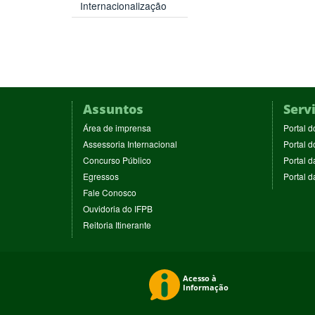
Internacionalização
Assuntos
Serv
(abre
Área de imprensa
Portal d
em
(abre
Assessoria Internacional
Portal d
nova
em
(abre
Concurso Público
Portal d
janela)
nova
em
(abre
Egressos
Portal 
janela)
nova
em
(abre
Fale Conosco
janela)
nova
em
(abre
Ouvidoria do IFPB
janela)
nova
em
(abre
Reitoria Itinerante
janela)
nova
em
janela)
nova
janela)