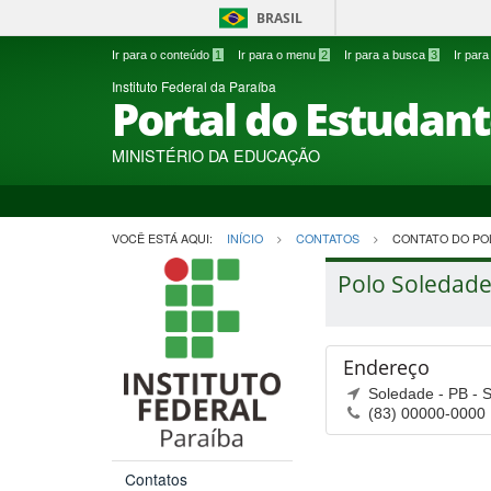
BRASIL
Ir para o conteúdo
1
Ir para o menu
2
Ir para a busca
3
Ir par
Instituto Federal da Paraíba
Portal do Estudan
MINISTÉRIO DA EDUCAÇÃO
VOCÊ ESTÁ AQUI:
INÍCIO
CONTATOS
CONTATO DO PO
Polo Soledad
Endereço
Soledade - PB - 
(83) 00000-0000
Contatos