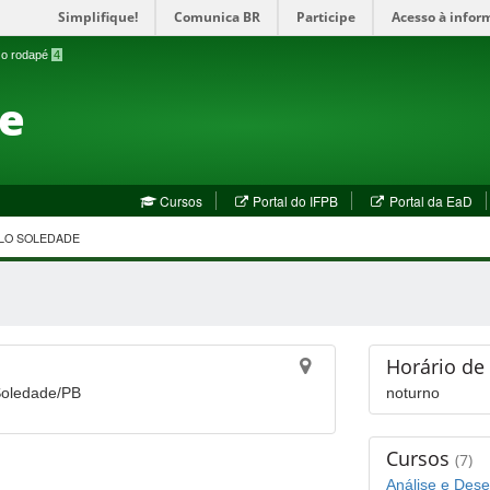
Simplifique!
Comunica BR
Participe
Acesso à infor
a o rodapé
4
te
(abre
(a
Cursos
Portal do IFPB
Portal da EaD
em
em
nova
no
LO SOLEDADE
janela)
jan
e
Horário de
Soledade/PB
noturno
Cursos
(7)
Análise e Dese