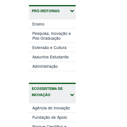
PRÓ-REITORIAS
(abre
Ensino
em
nova
Pesquisa, Inovação e
(abre
janela)
Pós-Graduação
em
(abre
nova
Extensão e Cultura
em
janela)
(abre
nova
Assuntos Estudantis
em
janela)
(abre
nova
Administração
em
janela)
nova
janela)
ECOSSISTEMA DE
INOVAÇÃO
(abre
Agência de Inovação
em
(abre
nova
Fundação de Apoio
em
janela)
nova
Parque Científico e