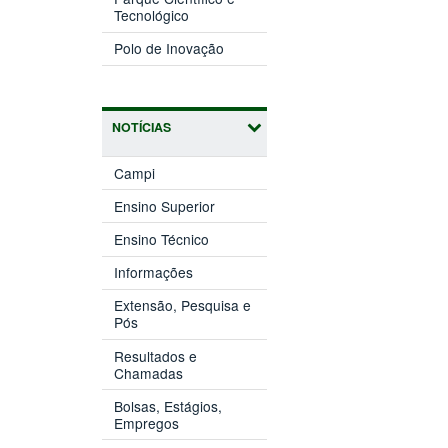
(abre
janela)
Tecnológico
em
(abre
nova
Polo de Inovação
em
janela)
nova
janela)
NOTÍCIAS
Campi
Ensino Superior
Ensino Técnico
Informações
Extensão, Pesquisa e
Pós
Resultados e
Chamadas
Bolsas, Estágios,
Empregos