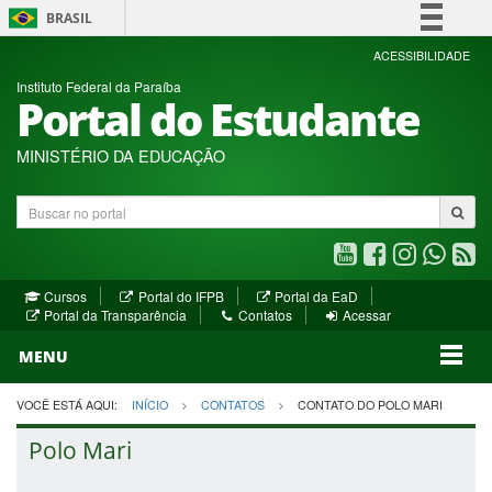
BRASIL
Simplifique!
ACESSIBILIDADE
Instituto Federal da Paraíba
Comunica BR
Portal do Estudante
Participe
Acesso à informação
MINISTÉRIO DA EDUCAÇÃO
Legislação
Buscar
Canais
no
portal
Youtube
Facebook
Instagram
WhatsA
R
(abre
(abre
(abre
(abre
(a
(abre
(abre
Cursos
Portal do IFPB
Portal da EaD
em
em
em
em
e
(abre
em
em
Portal da Transparência
Contatos
Acessar
nova
nova
nova
nova
no
em
nova
nova
nova
janela)
janela)
MENU
janela)
janela)
janela)
janela)
ja
janela)
VOCÊ ESTÁ AQUI:
INÍCIO
CONTATOS
CONTATO DO POLO MARI
Polo Mari