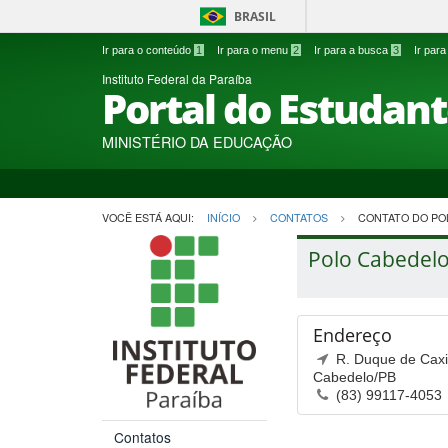
BRASIL
Ir para o conteúdo
1
Ir para o menu
2
Ir para a busca
3
Ir par
Instituto Federal da Paraíba
Portal do Estudan
MINISTÉRIO DA EDUCAÇÃO
VOCÊ ESTÁ AQUI:
INÍCIO
CONTATOS
CONTATO DO PO
Polo Cabedelo
Endereço
R. Duque de Caxia
Cabedelo/PB
(83) 99117-4053
Contatos