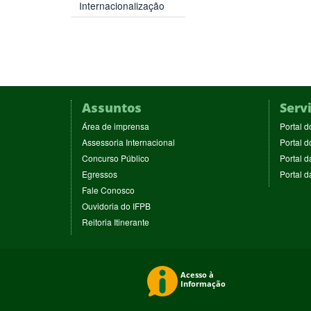
Internacionalização
Assuntos
Serv
(abre
Área de imprensa
Portal d
em
(abre
Assessoria Internacional
Portal d
nova
em
(abre
Concurso Público
Portal d
janela)
nova
em
(abre
Egressos
Portal 
janela)
nova
em
(abre
Fale Conosco
janela)
nova
em
(abre
Ouvidoria do IFPB
janela)
nova
em
(abre
Reitoria Itinerante
janela)
nova
em
janela)
nova
janela)