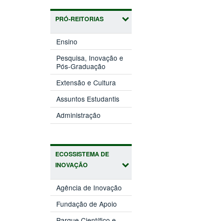
PRÓ-REITORIAS
(abre
Ensino
em
nova
Pesquisa, Inovação e
(abre
janela)
Pós-Graduação
em
(abre
nova
Extensão e Cultura
em
janela)
(abre
nova
Assuntos Estudantis
em
janela)
(abre
nova
Administração
em
janela)
nova
janela)
ECOSSISTEMA DE
INOVAÇÃO
(abre
Agência de Inovação
em
(abre
nova
Fundação de Apoio
em
janela)
nova
Parque Científico e