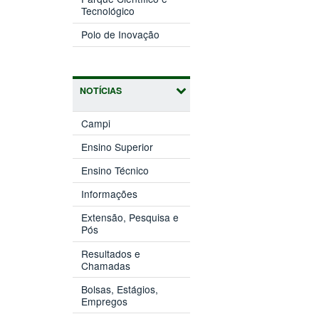
(abre
janela)
Tecnológico
em
(abre
nova
Polo de Inovação
em
janela)
nova
janela)
NOTÍCIAS
Campi
Ensino Superior
Ensino Técnico
Informações
Extensão, Pesquisa e
Pós
Resultados e
Chamadas
Bolsas, Estágios,
Empregos