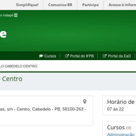
Simplifique!
Comunica BR
Participe
Acesso à infor
a o rodapé
4
te
(abre
(a
Cursos
Portal do IFPB
Portal da EaD
em
em
nova
no
LO CABEDELO CENTRO
janela)
jan
 Centro
Horário de
s, s/n - Centro, Cabedelo - PB, 58100-263 -
07 às 22
Cursos
(9)
Administração -