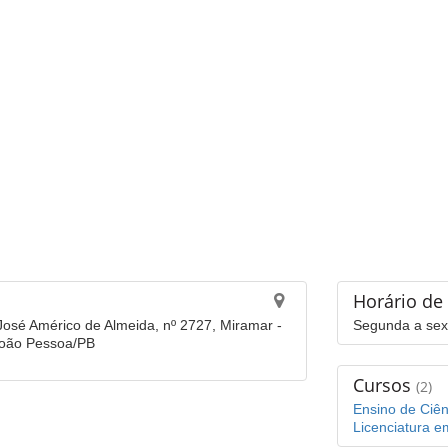
Horário de
José Américo de Almeida, nº 2727, Miramar -
Segunda a sext
João Pessoa/PB
Cursos
(2)
Ensino de Ciên
Licenciatura e