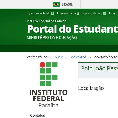
BRASIL
Ir para o conteúdo
1
Ir para o menu
2
Ir para a busca
3
Ir par
Instituto Federal da Paraíba
Portal do Estudan
MINISTÉRIO DA EDUCAÇÃO
VOCÊ ESTÁ AQUI:
INÍCIO
CONTATOS
CONTATO DO POL
Polo João Pes
Localização
Contatos