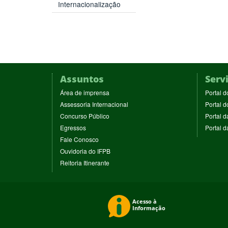
Internacionalização
Assuntos
Serv
(abre
Área de imprensa
Portal d
em
(abre
Assessoria Internacional
Portal d
nova
em
(abre
Concurso Público
Portal d
janela)
nova
em
(abre
Egressos
Portal 
janela)
nova
em
(abre
Fale Conosco
janela)
nova
em
(abre
Ouvidoria do IFPB
janela)
nova
em
(abre
Reitoria Itinerante
janela)
nova
em
janela)
nova
janela)