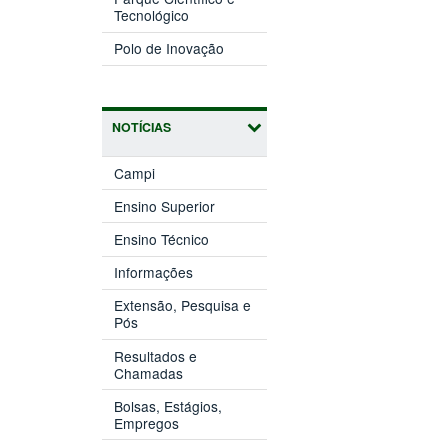
(abre
janela)
Tecnológico
em
(abre
nova
Polo de Inovação
em
janela)
nova
janela)
NOTÍCIAS
Campi
Ensino Superior
Ensino Técnico
Informações
Extensão, Pesquisa e
Pós
Resultados e
Chamadas
Bolsas, Estágios,
Empregos