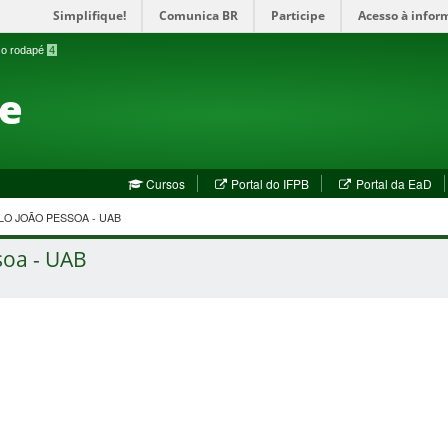
Simplifique!
Comunica BR
Participe
Acesso à infor
a o rodapé
4
te
(abre
(a
Cursos
Portal do IFPB
Portal da EaD
em
em
nova
no
O JOÃO PESSOA - UAB
janela)
jan
soa - UAB