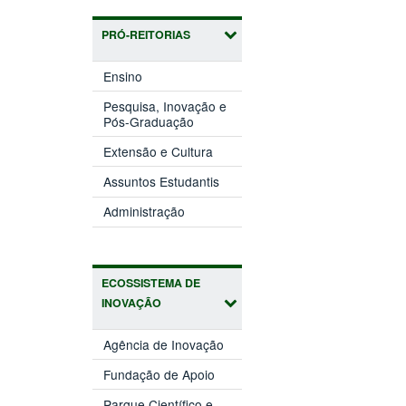
PRÓ-REITORIAS
(abre
Ensino
em
nova
Pesquisa, Inovação e
(abre
janela)
Pós-Graduação
em
(abre
nova
Extensão e Cultura
em
janela)
(abre
nova
Assuntos Estudantis
em
janela)
(abre
nova
Administração
em
janela)
nova
janela)
ECOSSISTEMA DE
INOVAÇÃO
(abre
Agência de Inovação
em
(abre
nova
Fundação de Apoio
em
janela)
nova
Parque Científico e