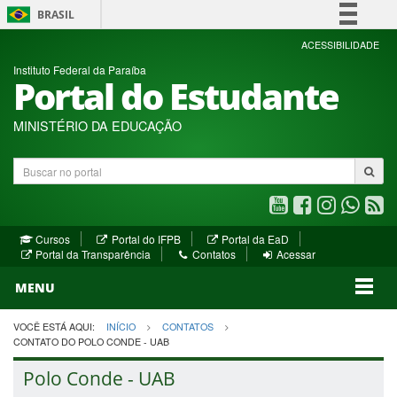
BRASIL
Simplifique!
ACESSIBILIDADE
Instituto Federal da Paraíba
Comunica BR
Portal do Estudante
Participe
Acesso à informação
MINISTÉRIO DA EDUCAÇÃO
Legislação
Buscar
Canais
no
portal
Youtube
Facebook
Instagram
WhatsA
R
(abre
(abre
(abre
(abre
(a
(abre
(abre
Cursos
Portal do IFPB
Portal da EaD
em
em
em
em
e
(abre
em
em
Portal da Transparência
Contatos
Acessar
nova
nova
nova
nova
no
em
nova
nova
nova
janela)
janela)
MENU
janela)
janela)
janela)
janela)
ja
janela)
VOCÊ ESTÁ AQUI:
INÍCIO
CONTATOS
CONTATO DO POLO CONDE - UAB
Polo Conde - UAB