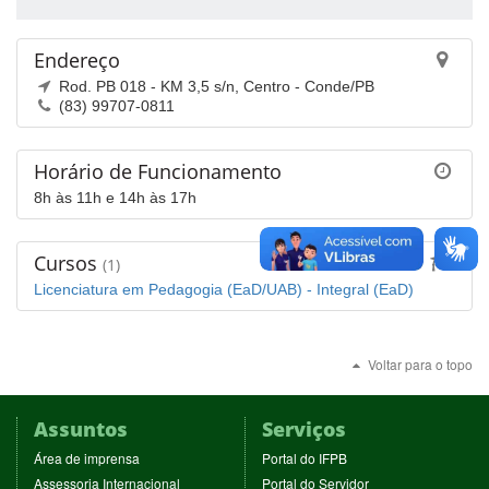
Endereço
Rod. PB 018 - KM 3,5 s/n, Centro - Conde/PB
(83) 99707-0811
Horário de Funcionamento
8h às 11h e 14h às 17h
Cursos
(1)
Licenciatura em Pedagogia (EaD/UAB) - Integral (EaD)
Voltar para o topo
Assuntos
Serviços
(abre
(abre
Área de imprensa
Portal do IFPB
em
em
(abre
(abre
Assessoria Internacional
Portal do Servidor