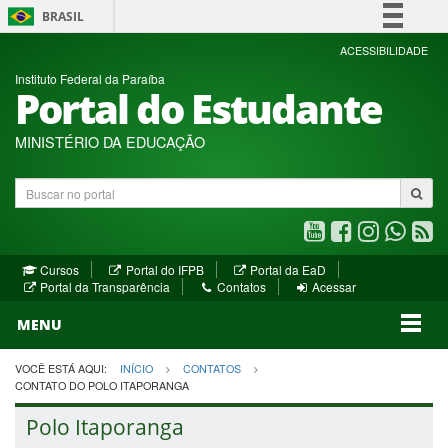
BRASIL
Simplifique!
ACESSIBILIDADE
Instituto Federal da Paraíba
Comunica BR
Portal do Estudante
Participe
Acesso à informação
MINISTÉRIO DA EDUCAÇÃO
Legislação
Buscar
Canais
no
portal
Youtube
Facebook
Instagram
WhatsA
R
(abre
(abre
(abre
(abre
(a
(abre
(abre
Cursos
Portal do IFPB
Portal da EaD
em
em
em
em
e
(abre
em
em
Portal da Transparência
Contatos
Acessar
nova
nova
nova
nova
no
em
nova
nova
nova
janela)
janela)
MENU
janela)
janela)
janela)
janela)
ja
janela)
VOCÊ ESTÁ AQUI:
INÍCIO
CONTATOS
CONTATO DO POLO ITAPORANGA
Polo Itaporanga