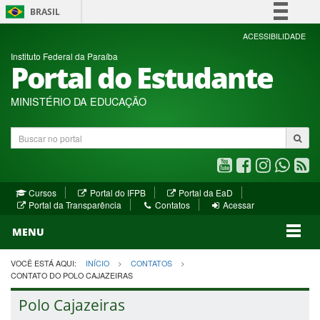
BRASIL
Simplifique!
ACESSIBILIDADE
Instituto Federal da Paraíba
Comunica BR
Portal do Estudante
Participe
Acesso à informação
MINISTÉRIO DA EDUCAÇÃO
Legislação
Buscar
Canais
no
portal
Youtube
Facebook
Instagram
WhatsA
R
(abre
(abre
(abre
(abre
(a
(abre
(abre
Cursos
Portal do IFPB
Portal da EaD
em
em
em
em
e
(abre
em
em
Portal da Transparência
Contatos
Acessar
nova
nova
nova
nova
no
em
nova
nova
nova
janela)
janela)
MENU
janela)
janela)
janela)
janela)
ja
janela)
VOCÊ ESTÁ AQUI:
INÍCIO
CONTATOS
CONTATO DO POLO CAJAZEIRAS
Polo Cajazeiras