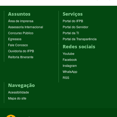
Assuntos
Serviços
(abre
(abre
Área de imprensa
Portal do IFPB
em
em
(abre
(abre
Assessoria Internacional
Portal do Servidor
nova
nova
em
em
(abre
(abre
Concurso Público
Portal da TI
janela)
janela)
nova
nova
em
em
(abre
(abre
Egressos
Portal da Transparência
janela)
janela)
nova
nova
em
em
(abre
Fale Conosco
Redes sociais
janela)
janela)
nova
nova
em
(abre
Ouvidoria do IFPB
janela)
janela)
(abre
nova
Youtube
em
(abre
Reitoria Itinerante
em
janela)
(abre
nova
Facebook
em
nova
em
janela)
(abre
nova
Instagram
janela)
nova
em
janela)
(abre
WhatsApp
janela)
nova
em
(abre
RSS
janela)
nova
em
Navegação
janela)
nova
janela)
Acessibilidade
Mapa do site