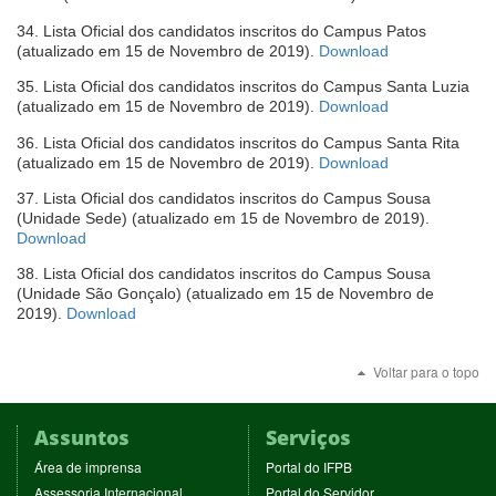
em
34. Lista Oficial dos candidatos inscritos do Campus Patos
nova
(abre
(atualizado em 15 de Novembro de 2019).
Download
janela)
em
35. Lista Oficial dos candidatos inscritos do Campus Santa Luzia
nova
(abre
(atualizado em 15 de Novembro de 2019).
Download
janela)
em
36. Lista Oficial dos candidatos inscritos do Campus Santa Rita
nova
(abre
(atualizado em 15 de Novembro de 2019).
Download
janela)
em
37. Lista Oficial dos candidatos inscritos do Campus Sousa
nova
(Unidade Sede) (atualizado em 15 de Novembro de 2019).
janela)
(abre
Download
em
38. Lista Oficial dos candidatos inscritos do Campus Sousa
nova
(Unidade São Gonçalo) (atualizado em 15 de Novembro de
janela)
(abre
2019).
Download
em
nova
Voltar para o topo
janela)
Assuntos
Serviços
(abre
(abre
Área de imprensa
Portal do IFPB
em
em
(abre
(abre
Assessoria Internacional
Portal do Servidor