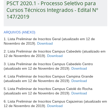
PSCT 2020.1 - Processo Seletivo para
Cursos Técnicos Integrados - Edital Nº
147/2019
ARQUIVOS (ANEXO)
1. Lista Preliminar de Inscritos Geral (atualizado em 12 de
(abre
Novembro de 2019).
Download
em
2. Lista Preliminar de Inscritos Campus Cabedelo (atualizado em
nova
(abre
12 de Novembro de 2019).
Download
janela)
em
3. Lista Preliminar de Inscritos Campus Cabedelo Centro
nova
(abre
(atualizado em 12 de Novembro de 2019).
Download
janela)
em
4. Lista Preliminar de Inscritos Campus Campina Grande
nova
(abre
(atualizado em 12 de Novembro de 2019).
Download
janela)
em
5. Lista Preliminar de Inscritos Campus Catolé do Rocha
nova
(abre
(atualizado em 12 de Novembro de 2019).
Download
janela)
em
6. Lista Preliminar de Inscritos Campus Cajazeiras (atualizado em
nova
(abre
12 de Novembro de 2019).
Download
janela)
em