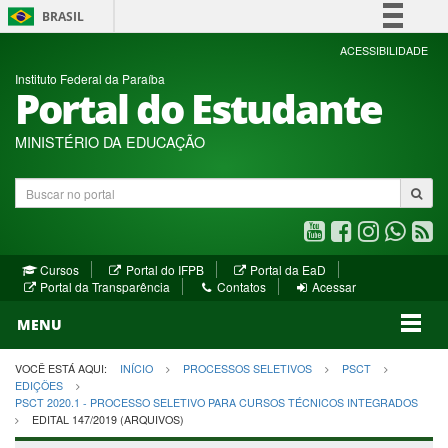
BRASIL
Simplifique!
ACESSIBILIDADE
Instituto Federal da Paraíba
Comunica BR
Portal do Estudante
Participe
Acesso à informação
MINISTÉRIO DA EDUCAÇÃO
Legislação
Buscar
Canais
no
portal
Youtube
Facebook
Instagram
WhatsA
R
(abre
(abre
(abre
(abre
(a
(abre
(abre
Cursos
Portal do IFPB
Portal da EaD
em
em
em
em
e
(abre
em
em
Portal da Transparência
Contatos
Acessar
nova
nova
nova
nova
no
em
nova
nova
nova
janela)
janela)
MENU
janela)
janela)
janela)
janela)
ja
janela)
VOCÊ ESTÁ AQUI:
INÍCIO
PROCESSOS SELETIVOS
PSCT
EDIÇÕES
PSCT 2020.1 - PROCESSO SELETIVO PARA CURSOS TÉCNICOS INTEGRADOS
EDITAL 147/2019 (ARQUIVOS)