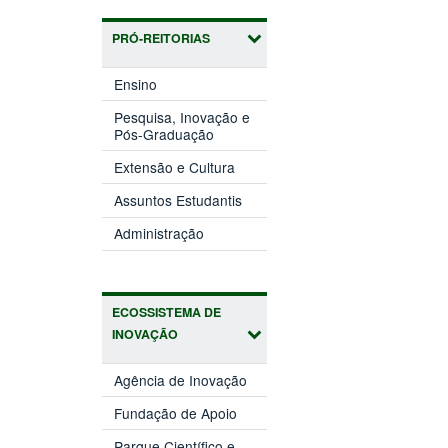
PRÓ-REITORIAS
(abre
Ensino
em
nova
Pesquisa, Inovação e
(abre
janela)
Pós-Graduação
em
(abre
nova
Extensão e Cultura
em
janela)
(abre
nova
Assuntos Estudantis
em
janela)
(abre
nova
Administração
em
janela)
nova
janela)
ECOSSISTEMA DE
INOVAÇÃO
(abre
Agência de Inovação
em
(abre
nova
Fundação de Apoio
em
janela)
nova
Parque Científico e