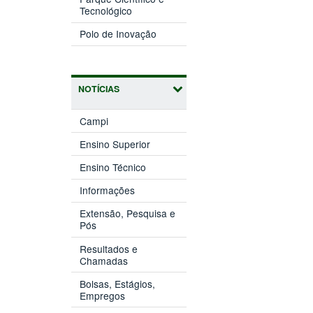
(abre
janela)
Tecnológico
em
(abre
nova
Polo de Inovação
em
janela)
nova
janela)
NOTÍCIAS
Campi
Ensino Superior
Ensino Técnico
Informações
Extensão, Pesquisa e
Pós
Resultados e
Chamadas
Bolsas, Estágios,
Empregos