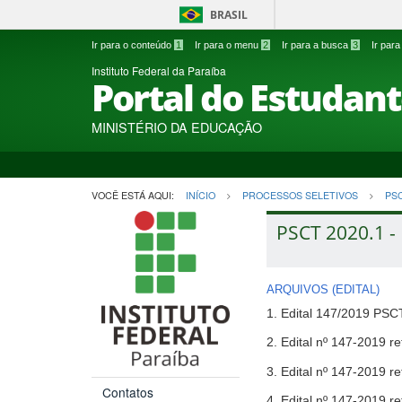
BRASIL
Ir para o conteúdo
1
Ir para o menu
2
Ir para a busca
3
Ir par
Instituto Federal da Paraíba
Portal do Estudan
MINISTÉRIO DA EDUCAÇÃO
VOCÊ ESTÁ AQUI:
INÍCIO
PROCESSOS SELETIVOS
PS
PSCT 2020.1 - 
ARQUIVOS (EDITAL)
1. Edital 147/2019 PSC
2. Edital nº 147-2019 r
3. Edital nº 147-2019 r
Contatos
4. Edital nº 147-2019 