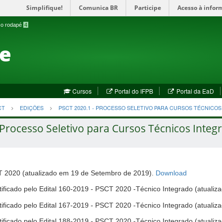
Simplifique!
Comunica BR
Participe
Acesso à infor
a o rodapé
4
te
(abre
(a
Cursos
Portal do IFPB
Portal da EaD
em
em
nova
no
CT
EDIÇÕES
PSCT 2020.1 - PROCESSO SELETIVO PARA CURSOS TÉCNICO
janela)
jan
Processo Seletivo para Cursos Técnicos Integr
(abre
T 2020 (atualizado em 19 de Setembro de 2019).
Download
em
etificado pelo Edital 160-2019 - PSCT 2020 -Técnico Integrado (atual
nova
janela)
etificado pelo Edital 167-2019 - PSCT 2020 -Técnico Integrado (atual
retificado pelo Edital 188-2019 - PSCT 2020 -Técnico Integrado (atua