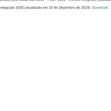
(a
Integrado 2020 (atualizado em 10 de Dezembro de 2019).
Download
e
n
ja