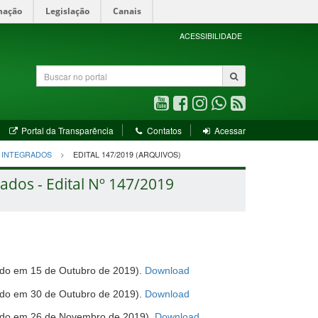
mação
Legislação
Canais
ACESSIBILIDADE
Buscar
no
portal
Youtube
Facebook
Instagram
WhatsApp
RSS
(abre
(abre
(abre
(abre
(abre
bre
(abre
Portal da Transparência
Contatos
Acessar
em
em
em
em
em
em
nova
nova
nova
nova
nova
va
nova
S INTEGRADOS
EDITAL 147/2019 (ARQUIVOS)
ela)
janela)
janela)
janela)
janela)
janela)
janela)
ados - Edital Nº 147/2019
(abre
izado em 15 de Outubro de 2019).
Download
em
(abre
izado em 30 de Outubro de 2019).
Download
nova
em
janela)
(abre
lizado em 26 de Novembro de 2019).
Download