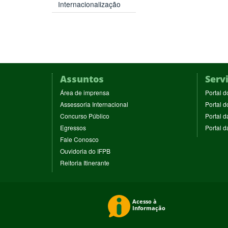
Internacionalização
Assuntos
Serv
(abre
Área de imprensa
Portal d
em
(abre
Assessoria Internacional
Portal d
nova
em
(abre
Concurso Público
Portal d
janela)
nova
em
(abre
Egressos
Portal 
janela)
nova
em
(abre
Fale Conosco
janela)
nova
em
(abre
Ouvidoria do IFPB
janela)
nova
em
(abre
Reitoria Itinerante
janela)
nova
em
janela)
nova
janela)