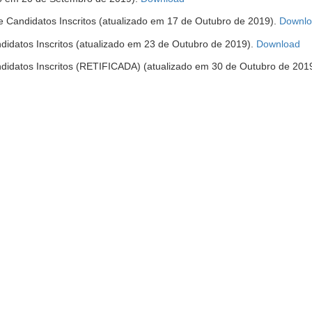
nova
em
janela)
de Candidatos Inscritos (atualizado em 17 de Outubro de 2019).
Downl
nova
janela)
(a
ndidatos Inscritos (atualizado em 23 de Outubro de 2019).
Download
e
ndidatos Inscritos (RETIFICADA) (atualizado em 30 de Outubro de 201
no
ja