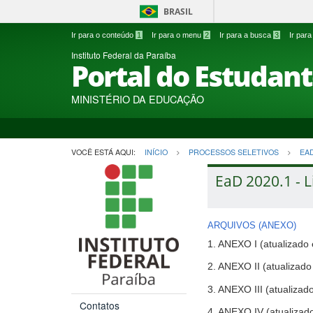
BRASIL
Ir para o conteúdo
1
Ir para o menu
2
Ir para a busca
3
Ir par
Instituto Federal da Paraíba
Portal do Estudan
MINISTÉRIO DA EDUCAÇÃO
VOCÊ ESTÁ AQUI:
INÍCIO
PROCESSOS SELETIVOS
EA
EaD 2020.1 - L
ARQUIVOS (ANEXO)
1. ANEXO I (atualizad
2. ANEXO II (atualizad
3. ANEXO III (atualiza
Contatos
4. ANEXO IV (atualiza