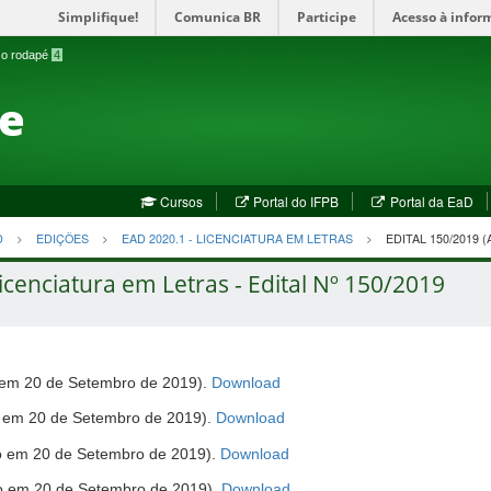
Simplifique!
Comunica BR
Participe
Acesso à infor
a o rodapé
4
te
(abre
(a
Cursos
Portal do IFPB
Portal da EaD
em
em
nova
no
D
EDIÇÕES
EAD 2020.1 - LICENCIATURA EM LETRAS
EDITAL 150/2019 
janela)
jan
icenciatura em Letras - Edital Nº 150/2019
(abre
o em 20 de Setembro de 2019).
Download
em
(abre
o em 20 de Setembro de 2019).
Download
nova
em
janela)
(abre
do em 20 de Setembro de 2019).
Download
nova
em
janela)
(abre
do em 20 de Setembro de 2019).
Download