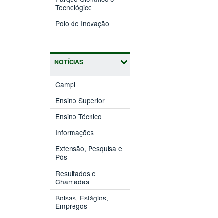
(abre
janela)
Tecnológico
em
(abre
nova
Polo de Inovação
em
janela)
nova
janela)
NOTÍCIAS
Campi
Ensino Superior
Ensino Técnico
Informações
Extensão, Pesquisa e
Pós
Resultados e
Chamadas
Bolsas, Estágios,
Empregos