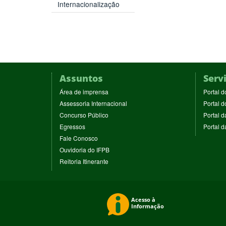
Internacionalização
Assuntos
Serv
(abre
Área de imprensa
Portal d
em
(abre
Assessoria Internacional
Portal d
nova
em
(abre
Concurso Público
Portal d
janela)
nova
em
(abre
Egressos
Portal 
janela)
nova
em
(abre
Fale Conosco
janela)
nova
em
(abre
Ouvidoria do IFPB
janela)
nova
em
(abre
Reitoria Itinerante
janela)
nova
em
janela)
nova
janela)