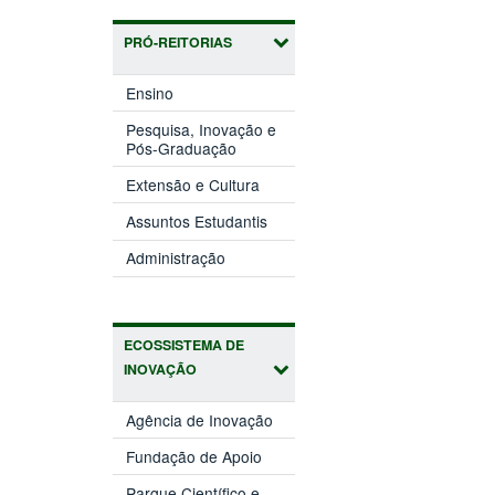
PRÓ-REITORIAS
(abre
Ensino
em
nova
Pesquisa, Inovação e
(abre
janela)
Pós-Graduação
em
(abre
nova
Extensão e Cultura
em
janela)
(abre
nova
Assuntos Estudantis
em
janela)
(abre
nova
Administração
em
janela)
nova
janela)
ECOSSISTEMA DE
INOVAÇÃO
(abre
Agência de Inovação
em
(abre
nova
Fundação de Apoio
em
janela)
nova
Parque Científico e