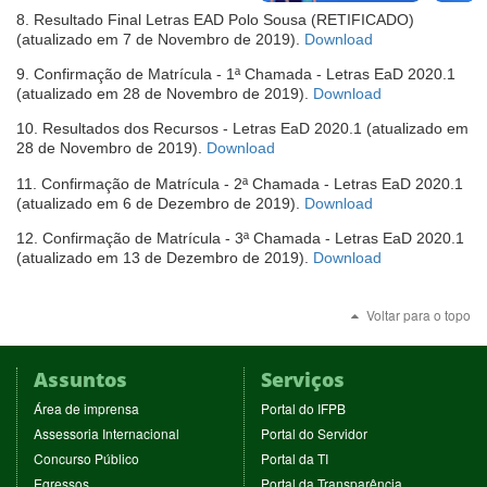
em
8. Resultado Final Letras EAD Polo Sousa (RETIFICADO)
nova
(abre
(atualizado em 7 de Novembro de 2019).
Download
janela)
em
9. Confirmação de Matrícula - 1ª Chamada - Letras EaD 2020.1
nova
(abre
(atualizado em 28 de Novembro de 2019).
Download
janela)
em
10. Resultados dos Recursos - Letras EaD 2020.1 (atualizado em
nova
(abre
28 de Novembro de 2019).
Download
janela)
em
11. Confirmação de Matrícula - 2ª Chamada - Letras EaD 2020.1
nova
(abre
(atualizado em 6 de Dezembro de 2019).
Download
janela)
em
12. Confirmação de Matrícula - 3ª Chamada - Letras EaD 2020.1
nova
(abre
(atualizado em 13 de Dezembro de 2019).
Download
janela)
em
nova
Voltar para o topo
janela)
Assuntos
Serviços
(abre
(abre
Área de imprensa
Portal do IFPB
em
em
(abre
(abre
Assessoria Internacional
Portal do Servidor
nova
nova
em
em
(abre
(abre
Concurso Público
Portal da TI
janela)
janela)
nova
nova
em
em
(abre
(abre
Egressos
Portal da Transparência