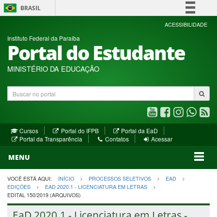
BRASIL
Simplifique!
ACESSIBILIDADE
Instituto Federal da Paraíba
Comunica BR
Portal do Estudante
Participe
Acesso à informação
MINISTÉRIO DA EDUCAÇÃO
Legislação
Buscar
Canais
no
portal
Youtube
Facebook
Instagram
WhatsA
R
(abre
(abre
(abre
(abre
(a
(abre
(abre
Cursos
Portal do IFPB
Portal da EaD
em
em
em
em
e
(abre
em
em
Portal da Transparência
Contatos
Acessar
nova
nova
nova
nova
no
em
nova
nova
nova
janela)
janela)
MENU
janela)
janela)
janela)
janela)
ja
janela)
VOCÊ ESTÁ AQUI:
INÍCIO
PROCESSOS SELETIVOS
EAD
EDIÇÕES
EAD 2020.1 - LICENCIATURA EM LETRAS
EDITAL 150/2019 (ARQUIVOS)
EaD 2020.1 - Licenciatura em Letras -