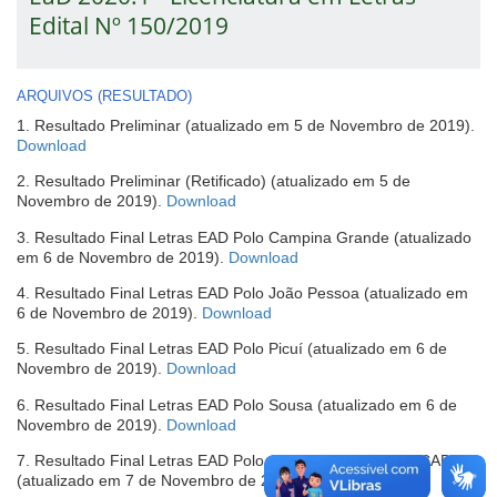
Edital Nº 150/2019
ARQUIVOS (RESULTADO)
1. Resultado Preliminar (atualizado em 5 de Novembro de 2019).
(abre
Download
em
2. Resultado Preliminar (Retificado) (atualizado em 5 de
nova
(abre
Novembro de 2019).
Download
janela)
em
3. Resultado Final Letras EAD Polo Campina Grande (atualizado
nova
(abre
em 6 de Novembro de 2019).
Download
janela)
em
4. Resultado Final Letras EAD Polo João Pessoa (atualizado em
nova
(abre
6 de Novembro de 2019).
Download
janela)
em
5. Resultado Final Letras EAD Polo Picuí (atualizado em 6 de
nova
(abre
Novembro de 2019).
Download
janela)
em
6. Resultado Final Letras EAD Polo Sousa (atualizado em 6 de
nova
(abre
Novembro de 2019).
Download
janela)
em
7. Resultado Final Letras EAD Polo João Pessoa (RETIFICADO)
nova
(abre
(atualizado em 7 de Novembro de 2019).
Download
janela)