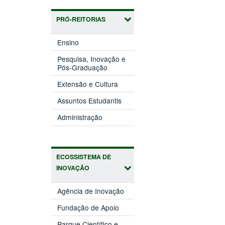
PRÓ-REITORIAS
(abre
Ensino
em
nova
Pesquisa, Inovação e
(abre
janela)
Pós-Graduação
em
(abre
nova
Extensão e Cultura
em
janela)
(abre
nova
Assuntos Estudantis
em
janela)
(abre
nova
Administração
em
janela)
nova
janela)
ECOSSISTEMA DE
INOVAÇÃO
(abre
Agência de Inovação
em
(abre
nova
Fundação de Apoio
em
janela)
nova
Parque Científico e