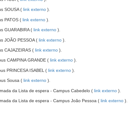
em
janela
abre
nova
-
us SOUSA (
link externo
).
em
janela
abre
nova
-
us PATOS (
link externo
).
em
janela
abre
nova
-
us GUARABIRA (
link externo
).
em
janela
abre
nova
-
us JOÃO PESSOA (
link externo
).
em
janela
abre
nova
-
us CAJAZEIRAS (
link externo
).
em
janela
abre
nova
-
mpus CAMPINA GRANDE (
link externo
).
em
janela
abre
nova
-
pus PRINCESA ISABEL (
link externo
).
em
janela
abre
nova
-
us Sousa (
link externo
).
em
janela
abre
nova
-
mada da Lista de espera - Campus Cabedelo (
link externo
).
em
janela
abre
nova
-
mada da Lista de espera - Campus João Pessoa (
link externo
).
em
janela
abre
nova
em
janela
nova
janela