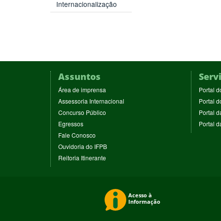
Internacionalização
Assuntos
Serv
(abre
Área de imprensa
Portal d
em
(abre
Assessoria Internacional
Portal d
nova
em
(abre
Concurso Público
Portal d
janela)
nova
em
(abre
Egressos
Portal 
janela)
nova
em
(abre
Fale Conosco
janela)
nova
em
(abre
Ouvidoria do IFPB
janela)
nova
em
(abre
Reitoria Itinerante
janela)
nova
em
janela)
nova
janela)