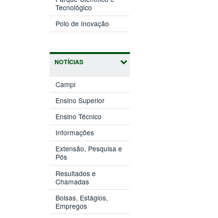
(abre
janela)
Tecnológico
em
(abre
nova
Polo de Inovação
em
janela)
nova
janela)
NOTÍCIAS
Campi
Ensino Superior
Ensino Técnico
Informações
Extensão, Pesquisa e
Pós
Resultados e
Chamadas
Bolsas, Estágios,
Empregos