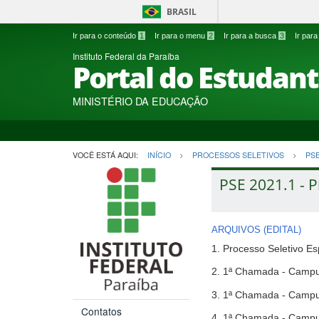
BRASIL
Ir para o conteúdo
1
Ir para o menu
2
Ir para a busca
3
Ir par
Instituto Federal da Paraíba
Portal do Estudan
MINISTÉRIO DA EDUCAÇÃO
VOCÊ ESTÁ AQUI:
INÍCIO
PROCESSOS SELETIVOS
PS
PSE 2021.1 - P
ARQUIVOS (EDITAL)
1. Processo Seletivo Es
2. 1ª Chamada - Camp
3. 1ª Chamada - Cam
Contatos
4. 1ª Chamada - Campu