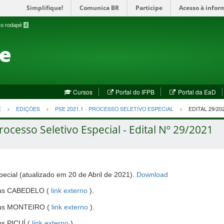
Simplifique!
Comunica BR
Participe
Acesso à infor
a o rodapé
4
te
(abre
(a
Cursos
Portal do IFPB
Portal da EaD
em
em
nova
no
E
EDIÇÕES
PSE 2021.1 - PROCESSO SELETIVO ESPECIAL
EDITAL 29/20
janela)
jan
rocesso Seletivo Especial - Edital Nº 29/2021
(abre
pecial (atualizado em 20 de Abril de 2021).
Download
em
-
us CABEDELO (
link externo
).
nova
abre
janela)
-
pus MONTEIRO (
link externo
).
em
abre
nova
-
s PICUÍ (
link externo
).