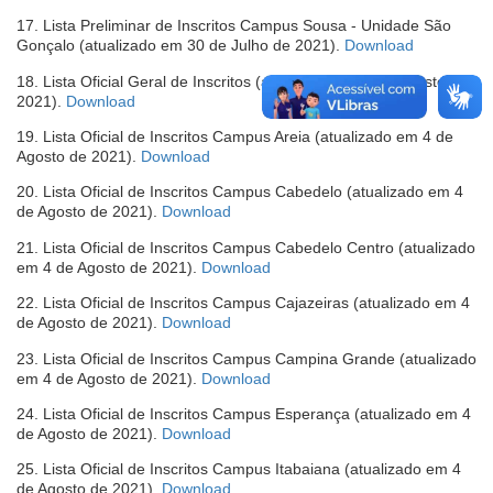
em
17. Lista Preliminar de Inscritos Campus Sousa - Unidade São
nova
(abre
Gonçalo (atualizado em 30 de Julho de 2021).
Download
janela)
em
18. Lista Oficial Geral de Inscritos (atualizado em 4 de Agosto de
nova
(abre
2021).
Download
janela)
em
19. Lista Oficial de Inscritos Campus Areia (atualizado em 4 de
nova
(abre
Agosto de 2021).
Download
janela)
em
20. Lista Oficial de Inscritos Campus Cabedelo (atualizado em 4
nova
(abre
de Agosto de 2021).
Download
janela)
em
21. Lista Oficial de Inscritos Campus Cabedelo Centro (atualizado
nova
(abre
em 4 de Agosto de 2021).
Download
janela)
em
22. Lista Oficial de Inscritos Campus Cajazeiras (atualizado em 4
nova
(abre
de Agosto de 2021).
Download
janela)
em
23. Lista Oficial de Inscritos Campus Campina Grande (atualizado
nova
(abre
em 4 de Agosto de 2021).
Download
janela)
em
24. Lista Oficial de Inscritos Campus Esperança (atualizado em 4
nova
(abre
de Agosto de 2021).
Download
janela)
em
25. Lista Oficial de Inscritos Campus Itabaiana (atualizado em 4
nova
(abre
de Agosto de 2021).
Download
janela)