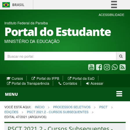
BRASIL
Simplifique!
ACESSIBILIDADE
Instituto Federal da Paraíba
Comunica BR
Portal do Estudante
Participe
Acesso à informação
MINISTÉRIO DA EDUCAÇÃO
Legislação
Buscar
Canais
no
portal
Youtube
Facebook
Instagram
WhatsA
R
(abre
(abre
(abre
(abre
(a
(abre
(abre
Cursos
Portal do IFPB
Portal da EaD
em
em
em
em
e
(abre
em
em
Portal da Transparência
Contatos
Acessar
nova
nova
nova
nova
no
em
nova
nova
nova
janela)
janela)
MENU
janela)
janela)
janela)
janela)
ja
janela)
VOCÊ ESTÁ AQUI:
INÍCIO
PROCESSOS SELETIVOS
PSCT
EDIÇÕES
PSCT 2021.2 - CURSOS SUBSEQUENTES
EDITAL 47/2021 (ARQUIVOS)
PSCT 2021.2 - Cursos Subsequentes -