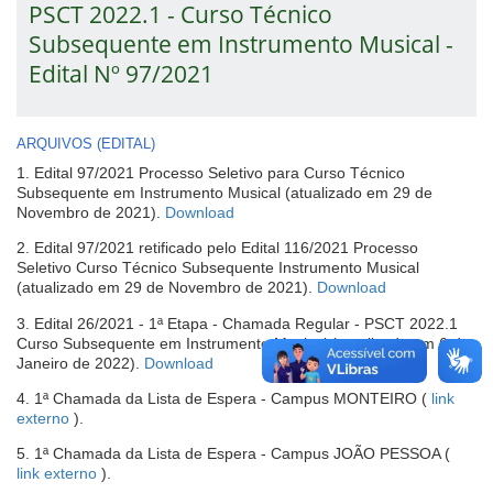
PSCT 2022.1 - Curso Técnico
Subsequente em Instrumento Musical -
Edital Nº 97/2021
ARQUIVOS (EDITAL)
1. Edital 97/2021 Processo Seletivo para Curso Técnico
Subsequente em Instrumento Musical (atualizado em 29 de
(abre
Novembro de 2021).
Download
em
2. Edital 97/2021 retificado pelo Edital 116/2021 Processo
nova
Seletivo Curso Técnico Subsequente Instrumento Musical
janela)
(abre
(atualizado em 29 de Novembro de 2021).
Download
em
3. Edital 26/2021 - 1ª Etapa - Chamada Regular - PSCT 2022.1
nova
Curso Subsequente em Instrumento Musical (atualizado em 6 de
janela)
(abre
Janeiro de 2022).
Download
em
4. 1ª Chamada da Lista de Espera - Campus MONTEIRO (
link
nova
-
externo
).
janela)
abre
5. 1ª Chamada da Lista de Espera - Campus JOÃO PESSOA (
em
-
link externo
).
nova
abre