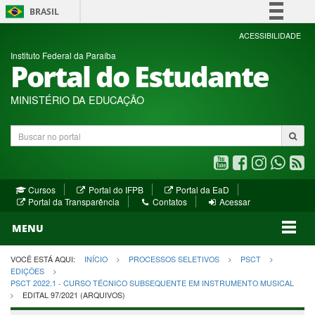
BRASIL
Simplifique!
ACESSIBILIDADE
Instituto Federal da Paraíba
Comunica BR
Portal do Estudante
Participe
Acesso à informação
MINISTÉRIO DA EDUCAÇÃO
Legislação
Buscar
Canais
no
portal
Youtube
Facebook
Instagram
WhatsA
R
(abre
(abre
(abre
(abre
(a
(abre
(abre
Cursos
Portal do IFPB
Portal da EaD
em
em
em
em
e
(abre
em
em
Portal da Transparência
Contatos
Acessar
nova
nova
nova
nova
no
em
nova
nova
nova
janela)
janela)
MENU
janela)
janela)
janela)
janela)
ja
janela)
VOCÊ ESTÁ AQUI:
INÍCIO
PROCESSOS SELETIVOS
PSCT
EDIÇÕES
PSCT 2022.1 - CURSO TÉCNICO SUBSEQUENTE EM INSTRUMENTO MUSICAL
EDITAL 97/2021 (ARQUIVOS)