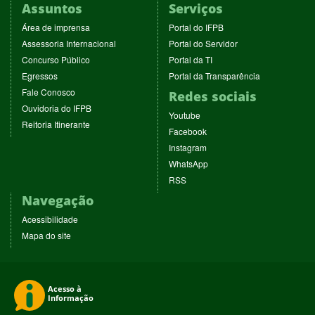
Assuntos
Serviços
(abre
(abre
Área de imprensa
Portal do IFPB
em
em
(abre
(abre
Assessoria Internacional
Portal do Servidor
nova
nova
em
em
(abre
(abre
Concurso Público
Portal da TI
janela)
janela)
nova
nova
em
em
(abre
(abre
Egressos
Portal da Transparência
janela)
janela)
nova
nova
em
em
(abre
Fale Conosco
Redes sociais
janela)
janela)
nova
nova
em
(abre
Ouvidoria do IFPB
janela)
janela)
(abre
nova
Youtube
em
(abre
Reitoria Itinerante
em
janela)
(abre
nova
Facebook
em
nova
em
janela)
(abre
nova
Instagram
janela)
nova
em
janela)
(abre
WhatsApp
janela)
nova
em
(abre
RSS
janela)
nova
em
Navegação
janela)
nova
janela)
Acessibilidade
Mapa do site