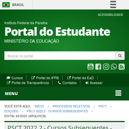
BRASIL
Simplifique!
ACESSIBILIDADE
Instituto Federal da Paraíba
Comunica BR
Portal do Estudante
Participe
Acesso à informação
MINISTÉRIO DA EDUCAÇÃO
Legislação
Buscar
Canais
no
portal
Youtube
Facebook
Instagram
WhatsA
R
(abre
(abre
(abre
(abre
(a
(abre
(abre
Cursos
Portal do IFPB
Portal da EaD
em
em
em
em
e
(abre
em
em
Portal da Transparência
Contatos
Acessar
nova
nova
nova
nova
no
em
nova
nova
nova
janela)
janela)
MENU
janela)
janela)
janela)
janela)
ja
janela)
VOCÊ ESTÁ AQUI:
INÍCIO
PROCESSOS SELETIVOS
PSCT
EDIÇÕES
PSCT 2022.2 - CURSOS SUBSEQUENTES
EDITAL 63/2022 (ARQUIVOS)
PSCT 2022.2 - Cursos Subsequentes -