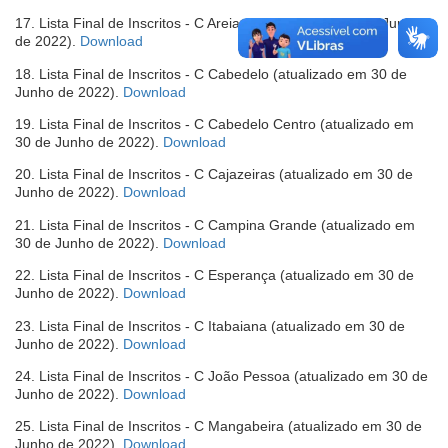
em
17. Lista Final de Inscritos - C Areia (atualizado em 30 de Junho
nova
(abre
de 2022).
Download
janela)
em
18. Lista Final de Inscritos - C Cabedelo (atualizado em 30 de
nova
(abre
Junho de 2022).
Download
janela)
em
19. Lista Final de Inscritos - C Cabedelo Centro (atualizado em
nova
(abre
30 de Junho de 2022).
Download
janela)
em
20. Lista Final de Inscritos - C Cajazeiras (atualizado em 30 de
nova
(abre
Junho de 2022).
Download
janela)
em
21. Lista Final de Inscritos - C Campina Grande (atualizado em
nova
(abre
30 de Junho de 2022).
Download
janela)
em
22. Lista Final de Inscritos - C Esperança (atualizado em 30 de
nova
(abre
Junho de 2022).
Download
janela)
em
23. Lista Final de Inscritos - C Itabaiana (atualizado em 30 de
nova
(abre
Junho de 2022).
Download
janela)
em
24. Lista Final de Inscritos - C João Pessoa (atualizado em 30 de
nova
(abre
Junho de 2022).
Download
janela)
em
25. Lista Final de Inscritos - C Mangabeira (atualizado em 30 de
nova
(abre
Junho de 2022).
Download
janela)