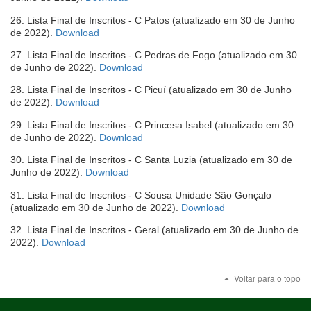
em
26. Lista Final de Inscritos - C Patos (atualizado em 30 de Junho
nova
(abre
de 2022).
Download
janela)
em
27. Lista Final de Inscritos - C Pedras de Fogo (atualizado em 30
nova
(abre
de Junho de 2022).
Download
janela)
em
28. Lista Final de Inscritos - C Picuí (atualizado em 30 de Junho
nova
(abre
de 2022).
Download
janela)
em
29. Lista Final de Inscritos - C Princesa Isabel (atualizado em 30
nova
(abre
de Junho de 2022).
Download
janela)
em
30. Lista Final de Inscritos - C Santa Luzia (atualizado em 30 de
nova
(abre
Junho de 2022).
Download
janela)
em
31. Lista Final de Inscritos - C Sousa Unidade São Gonçalo
nova
(abre
(atualizado em 30 de Junho de 2022).
Download
janela)
em
32. Lista Final de Inscritos - Geral (atualizado em 30 de Junho de
nova
(abre
2022).
Download
janela)
em
nova
Voltar para o topo
janela)