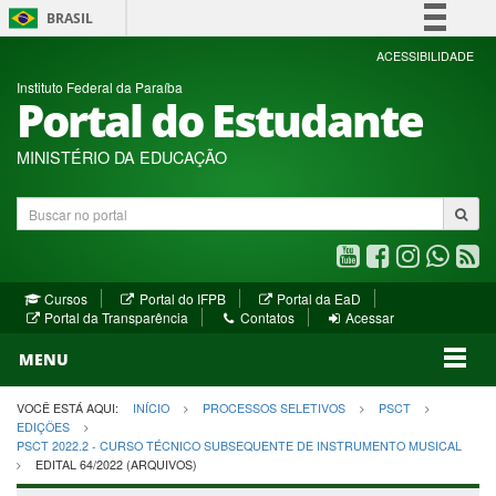
BRASIL
Simplifique!
ACESSIBILIDADE
Instituto Federal da Paraíba
Comunica BR
Portal do Estudante
Participe
Acesso à informação
MINISTÉRIO DA EDUCAÇÃO
Legislação
Buscar
Canais
no
portal
Youtube
Facebook
Instagram
WhatsA
R
(abre
(abre
(abre
(abre
(a
(abre
(abre
Cursos
Portal do IFPB
Portal da EaD
em
em
em
em
e
(abre
em
em
Portal da Transparência
Contatos
Acessar
nova
nova
nova
nova
no
em
nova
nova
nova
janela)
janela)
MENU
janela)
janela)
janela)
janela)
ja
janela)
VOCÊ ESTÁ AQUI:
INÍCIO
PROCESSOS SELETIVOS
PSCT
EDIÇÕES
PSCT 2022.2 - CURSO TÉCNICO SUBSEQUENTE DE INSTRUMENTO MUSICAL
EDITAL 64/2022 (ARQUIVOS)