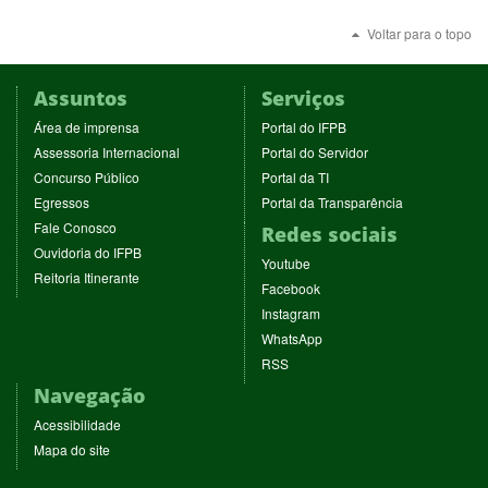
nova
Voltar para o topo
janela)
Assuntos
Serviços
(abre
(abre
Área de imprensa
Portal do IFPB
em
em
(abre
(abre
Assessoria Internacional
Portal do Servidor
nova
nova
em
em
(abre
(abre
Concurso Público
Portal da TI
janela)
janela)
nova
nova
em
em
(abre
(abre
Egressos
Portal da Transparência
janela)
janela)
nova
nova
em
em
(abre
Fale Conosco
Redes sociais
janela)
janela)
nova
nova
em
(abre
Ouvidoria do IFPB
janela)
janela)
(abre
nova
Youtube
em
(abre
Reitoria Itinerante
em
janela)
(abre
nova
Facebook
em
nova
em
janela)
(abre
nova
Instagram
janela)
nova
em
janela)
(abre
WhatsApp
janela)
nova
em
(abre
RSS
janela)
nova
em
Navegação
janela)
nova
janela)
Acessibilidade
Mapa do site