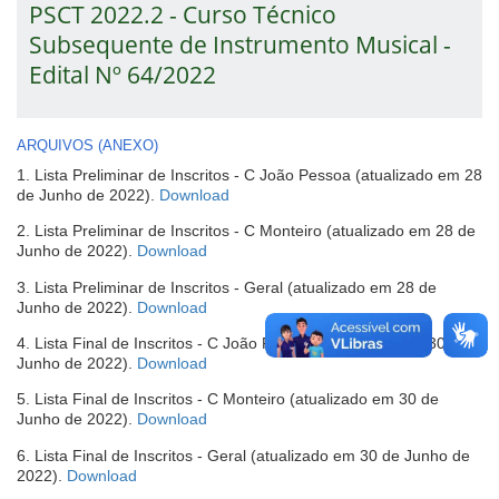
PSCT 2022.2 - Curso Técnico
Subsequente de Instrumento Musical -
Edital Nº 64/2022
ARQUIVOS (ANEXO)
1. Lista Preliminar de Inscritos - C João Pessoa (atualizado em 28
(abre
de Junho de 2022).
Download
em
2. Lista Preliminar de Inscritos - C Monteiro (atualizado em 28 de
nova
(abre
Junho de 2022).
Download
janela)
em
3. Lista Preliminar de Inscritos - Geral (atualizado em 28 de
nova
(abre
Junho de 2022).
Download
janela)
em
4. Lista Final de Inscritos - C João Pessoa (atualizado em 30 de
nova
(abre
Junho de 2022).
Download
janela)
em
5. Lista Final de Inscritos - C Monteiro (atualizado em 30 de
nova
(abre
Junho de 2022).
Download
janela)
em
6. Lista Final de Inscritos - Geral (atualizado em 30 de Junho de
nova
(abre
2022).
Download
janela)
em