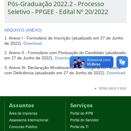
Pós-Graduação 2022.2 - Processo
Seletivo - PPGEE - Edital Nº 20/2022
ARQUIVOS (ANEXO)
1. Anexo I - Formulário de Inscrição (atualizado em 27 de Junho
(abre
de 2022).
Download
em
2. Anexo II - Formulário com Pontuação do Candidato (atualizado
nova
(abre
em 27 de Junho de 2022).
Download
janela)
em
3. Anexo III- Declaração Afrodescendente, Indígena ou Pessoa
nova
(ab
com Deficiência (atualizado em 27 de Junho de 2022).
Download
janela)
em
no
Voltar para o topo
jan
Assuntos
Serviços
(abre
(abre
Área de imprensa
Portal do IFPB
em
em
(abre
(abre
Assessoria Internacional
Portal do Servidor
nova
nova
em
em
(abre
(abre
Concurso Público
Portal da TI
janela)
janela)
nova
nova