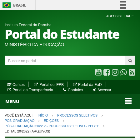
BRASIL
Simplifique!
ACESSIBILIDADE
Instituto Federal da Paraíba
Comunica BR
Portal do Estudante
Participe
Acesso à informação
MINISTÉRIO DA EDUCAÇÃO
Legislação
Buscar
Canais
no
portal
Youtube
Facebook
Instagram
WhatsA
R
(abre
(abre
(abre
(abre
(a
(abre
(abre
Cursos
Portal do IFPB
Portal da EaD
em
em
em
em
e
(abre
em
em
Portal da Transparência
Contatos
Acessar
nova
nova
nova
nova
no
em
nova
nova
nova
janela)
janela)
MENU
janela)
janela)
janela)
janela)
ja
janela)
VOCÊ ESTÁ AQUI:
INÍCIO
PROCESSOS SELETIVOS
PÓS-GRADUAÇÃO
EDIÇÕES
PÓS-GRADUAÇÃO 2022.2 - PROCESSO SELETIVO - PPGEE
EDITAL 20/2022 (ARQUIVOS)