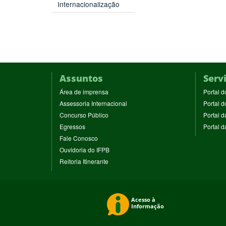
Internacionalização
Assuntos
Serv
(abre
Área de imprensa
Portal d
em
(abre
Assessoria Internacional
Portal d
nova
em
(abre
Concurso Público
Portal d
janela)
nova
em
(abre
Egressos
Portal 
janela)
nova
em
(abre
Fale Conosco
janela)
nova
em
(abre
Ouvidoria do IFPB
janela)
nova
em
(abre
Reitoria Itinerante
janela)
nova
em
janela)
nova
janela)