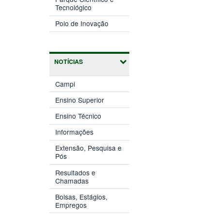
(abre
janela)
Tecnológico
em
(abre
nova
Polo de Inovação
em
janela)
nova
janela)
NOTÍCIAS
Campi
Ensino Superior
Ensino Técnico
Informações
Extensão, Pesquisa e
Pós
Resultados e
Chamadas
Bolsas, Estágios,
Empregos