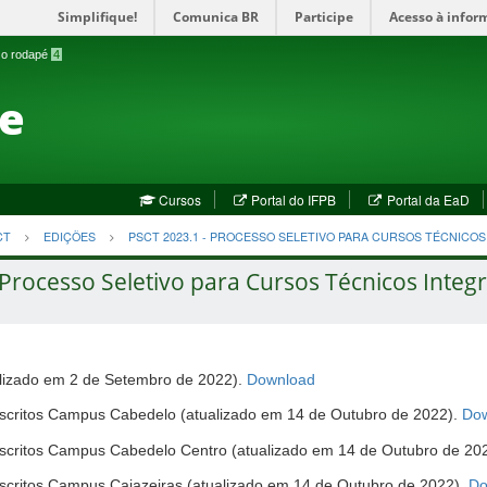
Simplifique!
Comunica BR
Participe
Acesso à infor
a o rodapé
4
te
(abre
(a
Cursos
Portal do IFPB
Portal da EaD
em
em
nova
no
CT
EDIÇÕES
PSCT 2023.1 - PROCESSO SELETIVO PARA CURSOS TÉCNICO
janela)
jan
Processo Seletivo para Cursos Técnicos Integr
(abre
izado em 2 de Setembro de 2022).
Download
em
 Inscritos Campus Cabedelo (atualizado em 14 de Outubro de 2022).
Do
nova
janela)
 Inscritos Campus Cabedelo Centro (atualizado em 14 de Outubro de 20
Inscritos Campus Cajazeiras (atualizado em 14 de Outubro de 2022).
Do