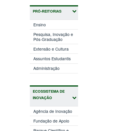
PRÓ-REITORIAS
(abre
Ensino
em
nova
Pesquisa, Inovação e
(abre
janela)
Pós-Graduação
em
(abre
nova
Extensão e Cultura
em
janela)
(abre
nova
Assuntos Estudantis
em
janela)
(abre
nova
Administração
em
janela)
nova
janela)
ECOSSISTEMA DE
INOVAÇÃO
(abre
Agência de Inovação
em
(abre
nova
Fundação de Apoio
em
janela)
nova
Parque Científico e