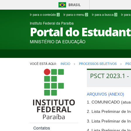
BRASIL
Ir para o conteúdo
1
Ir para o menu
2
Ir para a busca
3
Ir par
Instituto Federal da Paraíba
Portal do Estudan
MINISTÉRIO DA EDUCAÇÃO
VOCÊ ESTÁ AQUI:
INÍCIO
PROCESSOS SELETIVOS
PS
PSCT 2023.1 - 
ARQUIVOS (ANEXO)
1. COMUNICADO (atual
2. Lista Preliminar de
3. Lista Preliminar de
Contatos
4. Lista Preliminar de 