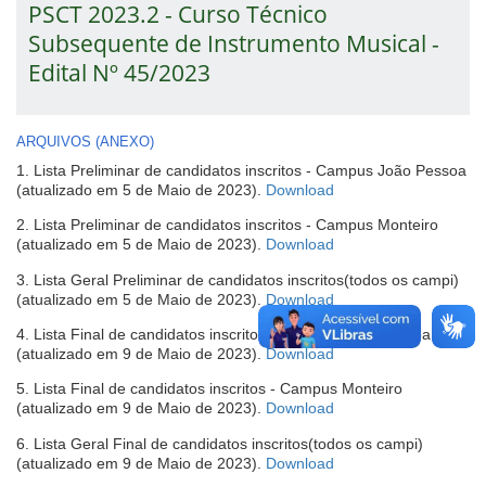
PSCT 2023.2 - Curso Técnico
Subsequente de Instrumento Musical -
Edital Nº 45/2023
ARQUIVOS (ANEXO)
1. Lista Preliminar de candidatos inscritos - Campus João Pessoa
(abre
(atualizado em 5 de Maio de 2023).
Download
em
2. Lista Preliminar de candidatos inscritos - Campus Monteiro
nova
(abre
(atualizado em 5 de Maio de 2023).
Download
janela)
em
3. Lista Geral Preliminar de candidatos inscritos(todos os campi)
nova
(abre
(atualizado em 5 de Maio de 2023).
Download
janela)
em
4. Lista Final de candidatos inscritos - Campus João Pessoa
nova
(abre
(atualizado em 9 de Maio de 2023).
Download
janela)
em
5. Lista Final de candidatos inscritos - Campus Monteiro
nova
(abre
(atualizado em 9 de Maio de 2023).
Download
janela)
em
6. Lista Geral Final de candidatos inscritos(todos os campi)
nova
(abre
(atualizado em 9 de Maio de 2023).
Download
janela)
em