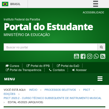
BRASIL
Simplifique!
ACESSIBILIDADE
Instituto Federal da Paraíba
Comunica BR
Portal do Estudante
Participe
Acesso à informação
MINISTÉRIO DA EDUCAÇÃO
Legislação
Buscar
Canais
no
portal
Youtube
Facebook
Instagram
WhatsA
R
(abre
(abre
(abre
(abre
(a
(abre
(abre
Cursos
Portal do IFPB
Portal da EaD
em
em
em
em
e
(abre
em
em
Portal da Transparência
Contatos
Acessar
nova
nova
nova
nova
no
em
nova
nova
nova
janela)
janela)
MENU
janela)
janela)
janela)
janela)
ja
janela)
VOCÊ ESTÁ AQUI:
INÍCIO
PROCESSOS SELETIVOS
PSCT
EDIÇÕES
PSCT 2023.2 - CURSO TÉCNICO SUBSEQUENTE DE INSTRUMENTO MUSICAL
EDITAL 45/2023 (ARQUIVOS)