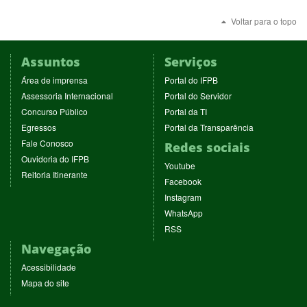
nova
Voltar para o topo
janela)
Assuntos
Serviços
(abre
(abre
Área de imprensa
Portal do IFPB
em
em
(abre
(abre
Assessoria Internacional
Portal do Servidor
nova
nova
em
em
(abre
(abre
Concurso Público
Portal da TI
janela)
janela)
nova
nova
em
em
(abre
(abre
Egressos
Portal da Transparência
janela)
janela)
nova
nova
em
em
(abre
Fale Conosco
Redes sociais
janela)
janela)
nova
nova
em
(abre
Ouvidoria do IFPB
janela)
janela)
(abre
nova
Youtube
em
(abre
Reitoria Itinerante
em
janela)
(abre
nova
Facebook
em
nova
em
janela)
(abre
nova
Instagram
janela)
nova
em
janela)
(abre
WhatsApp
janela)
nova
em
(abre
RSS
janela)
nova
em
Navegação
janela)
nova
janela)
Acessibilidade
Mapa do site