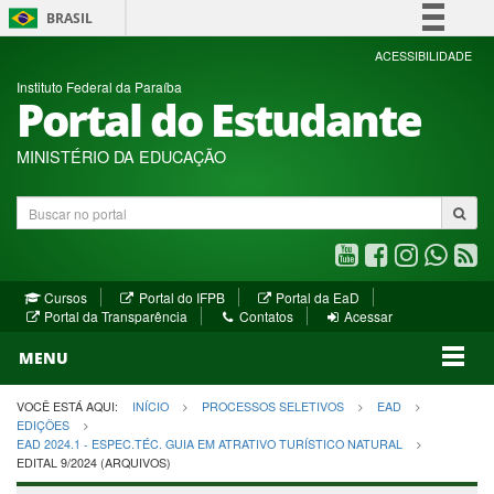
BRASIL
Simplifique!
ACESSIBILIDADE
Instituto Federal da Paraíba
Comunica BR
Portal do Estudante
Participe
Acesso à informação
MINISTÉRIO DA EDUCAÇÃO
Legislação
Buscar
Canais
no
portal
Youtube
Facebook
Instagram
WhatsA
R
(abre
(abre
(abre
(abre
(a
(abre
(abre
Cursos
Portal do IFPB
Portal da EaD
em
em
em
em
e
(abre
em
em
Portal da Transparência
Contatos
Acessar
nova
nova
nova
nova
no
em
nova
nova
nova
janela)
janela)
MENU
janela)
janela)
janela)
janela)
ja
janela)
VOCÊ ESTÁ AQUI:
INÍCIO
PROCESSOS SELETIVOS
EAD
EDIÇÕES
EAD 2024.1 - ESPEC.TÉC. GUIA EM ATRATIVO TURÍSTICO NATURAL
EDITAL 9/2024 (ARQUIVOS)