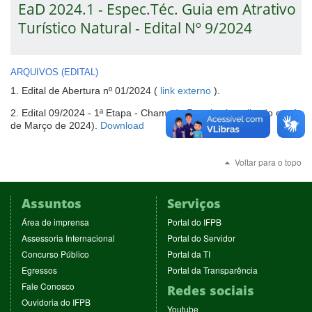
EaD 2024.1 - Espec.Téc. Guia em Atrativo
Turístico Natural - Edital Nº 9/2024
ARQUIVOS (EDITAL)
-
1. Edital de Abertura nº 01/2024 (
link externo
).
abre
2. Edital 09/2024 - 1ª Etapa - Chamada Regular (atualizado em 1
em
(abre
de Março de 2024).
Download
nova
em
janela
nova
Voltar para o topo
janela)
Assuntos
Serviços
(abre
(abre
Área de imprensa
Portal do IFPB
em
em
(abre
(abre
Assessoria Internacional
Portal do Servidor
nova
nova
em
em
(abre
(abre
Concurso Público
Portal da TI
janela)
janela)
nova
nova
em
em
(abre
(abre
Egressos
Portal da Transparência
janela)
janela)
nova
nova
em
em
(abre
Fale Conosco
Redes sociais
janela)
janela)
nova
nova
em
(abre
Ouvidoria do IFPB
janela)
janela)
(abre
nova
Youtube