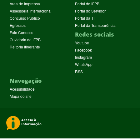
(abre
(abre
Área de imprensa
Portal do IFPB
em
em
(abre
(abre
Assessoria Internacional
Portal do Servidor
nova
nova
em
em
(abre
(abre
Concurso Público
Portal da TI
janela)
janela)
nova
nova
em
em
(abre
(abre
Egressos
Portal da Transparência
janela)
janela)
nova
nova
em
em
(abre
Fale Conosco
Redes sociais
janela)
janela)
nova
nova
em
(abre
Ouvidoria do IFPB
janela)
janela)
(abre
nova
Youtube
em
(abre
Reitoria Itinerante
em
janela)
(abre
nova
Facebook
em
nova
em
janela)
(abre
nova
Instagram
janela)
nova
em
janela)
(abre
WhatsApp
janela)
nova
em
(abre
RSS
janela)
nova
em
Navegação
janela)
nova
janela)
Acessibilidade
Mapa do site