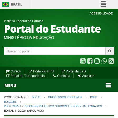
BRASIL
Simplifique!
ACESSIBILIDADE
Instituto Federal da Paraíba
Comunica BR
Portal do Estudante
Participe
Acesso à informação
MINISTÉRIO DA EDUCAÇÃO
Legislação
Buscar
Canais
no
portal
Youtube
Facebook
Instagram
WhatsA
R
(abre
(abre
(abre
(abre
(a
(abre
(abre
Cursos
Portal do IFPB
Portal da EaD
em
em
em
em
e
(abre
em
em
Portal da Transparência
Contatos
Acessar
nova
nova
nova
nova
no
em
nova
nova
nova
janela)
janela)
MENU
janela)
janela)
janela)
janela)
ja
janela)
VOCÊ ESTÁ AQUI:
INÍCIO
PROCESSOS SELETIVOS
PSCT
EDIÇÕES
PSCT 2025.1 - PROCESSO SELETIVO CURSOS TÉCNICOS INTEGRADOS
EDITAL 112/2024 (ARQUIVOS)