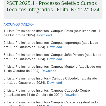
PSCT 2025.1 - Processo Seletivo Cursos
Técnicos Integrados - Edital Nº 112/2024
ARQUIVOS (ANEXO)
1. Lista Preliminar de Inscritos- Campus Patos (atualizado em 11
(abre
de Outubro de 2024).
Download
em
2. Lista Preliminar de Inscritos- Campus Itaporanga (atualizado
nova
(abre
em 11 de Outubro de 2024).
Download
janela)
em
3. Lista Preliminar de Inscritos- Campus João Pessoa (atualizado
nova
(abre
em 11 de Outubro de 2024).
Download
janela)
em
4. Lista Preliminar de Inscritos- Campus Monteiro (atualizado em
nova
(abre
11 de Outubro de 2024).
Download
janela)
em
5. Lista Preliminar de Inscritos– Campus Cabedelo (atualizado
nova
(abre
em 11 de Outubro de 2024).
Download
janela)
em
6. Lista Preliminar de Inscritos- Campus Cabedelo Centro
nova
(abre
(atualizado em 11 de Outubro de 2024).
Download
janela)
em
7. Lista Preliminar de Inscritos- Campus Cajazeiras (atualizado
nova