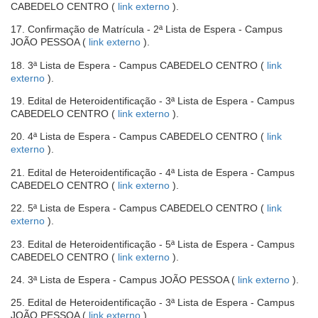
-
CABEDELO CENTRO (
link externo
).
nova
abre
janela
17. Confirmação de Matrícula - 2ª Lista de Espera - Campus
em
-
JOÃO PESSOA (
link externo
).
nova
abre
janela
18. 3ª Lista de Espera - Campus CABEDELO CENTRO (
link
em
-
externo
).
nova
abre
janela
19. Edital de Heteroidentificação - 3ª Lista de Espera - Campus
em
-
CABEDELO CENTRO (
link externo
).
nova
abre
janela
20. 4ª Lista de Espera - Campus CABEDELO CENTRO (
link
em
-
externo
).
nova
abre
janela
21. Edital de Heteroidentificação - 4ª Lista de Espera - Campus
em
-
CABEDELO CENTRO (
link externo
).
nova
abre
janela
22. 5ª Lista de Espera - Campus CABEDELO CENTRO (
link
em
-
externo
).
nova
abre
janela
23. Edital de Heteroidentificação - 5ª Lista de Espera - Campus
em
-
CABEDELO CENTRO (
link externo
).
nova
abre
janela
-
24. 3ª Lista de Espera - Campus JOÃO PESSOA (
link externo
).
em
abre
nova
25. Edital de Heteroidentificação - 3ª Lista de Espera - Campus
em
janela
-
JOÃO PESSOA (
link externo
).
nova