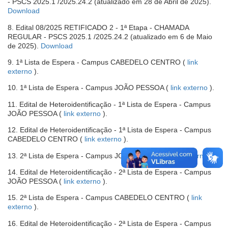
- PSCS 2025.1 /2025.24.2 (atualizado em 28 de Abril de 2025).
nova
(abre
Download
janela
em
8. Edital 08/2025 RETIFICADO 2 - 1ª Etapa - CHAMADA
nova
REGULAR - PSCS 2025.1 /2025.24.2 (atualizado em 6 de Maio
janela)
(abre
de 2025).
Download
em
9. 1ª Lista de Espera - Campus CABEDELO CENTRO (
link
nova
-
externo
).
janela)
abre
-
10. 1ª Lista de Espera - Campus JOÃO PESSOA (
link externo
).
em
abre
nova
11. Edital de Heteroidentificação - 1ª Lista de Espera - Campus
em
janela
-
JOÃO PESSOA (
link externo
).
nova
abre
janel
12. Edital de Heteroidentificação - 1ª Lista de Espera - Campus
em
-
CABEDELO CENTRO (
link externo
).
nova
abre
janela
-
13. 2ª Lista de Espera - Campus JOÃO PESSOA (
link externo
).
em
abre
nova
14. Edital de Heteroidentificação - 2ª Lista de Espera - Campus
em
janela
-
JOÃO PESSOA (
link externo
).
nova
abre
janel
15. 2ª Lista de Espera - Campus CABEDELO CENTRO (
link
em
-
externo
).
nova
abre
janela
16. Edital de Heteroidentificação - 2ª Lista de Espera - Campus
em