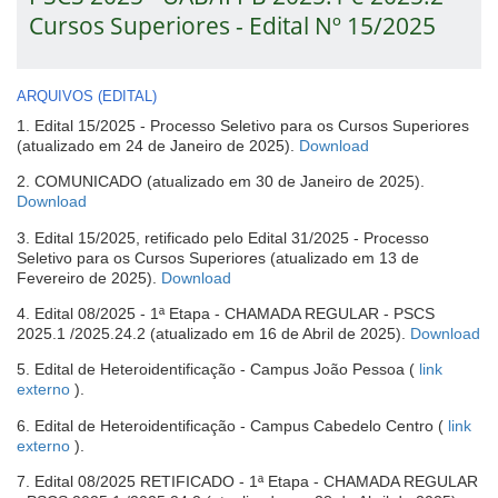
Cursos Superiores - Edital Nº 15/2025
ARQUIVOS (EDITAL)
1. Edital 15/2025 - Processo Seletivo para os Cursos Superiores
(abre
(atualizado em 24 de Janeiro de 2025).
Download
em
2. COMUNICADO (atualizado em 30 de Janeiro de 2025).
nova
(abre
Download
janela)
em
3. Edital 15/2025, retificado pelo Edital 31/2025 - Processo
nova
Seletivo para os Cursos Superiores (atualizado em 13 de
janela)
(abre
Fevereiro de 2025).
Download
em
4. Edital 08/2025 - 1ª Etapa - CHAMADA REGULAR - PSCS
nova
(a
2025.1 /2025.24.2 (atualizado em 16 de Abril de 2025).
Download
janela)
e
5. Edital de Heteroidentificação - Campus João Pessoa (
link
no
-
externo
).
ja
abre
6. Edital de Heteroidentificação - Campus Cabedelo Centro (
link
em
-
externo
).
nova
abre
janela
7. Edital 08/2025 RETIFICADO - 1ª Etapa - CHAMADA REGULAR
em