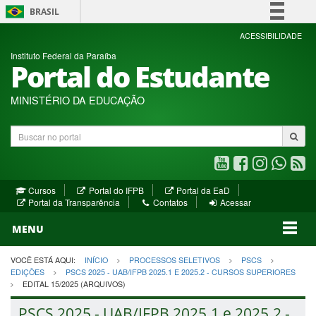
BRASIL
Simplifique!
ACESSIBILIDADE
Instituto Federal da Paraíba
Comunica BR
Portal do Estudante
Participe
Acesso à informação
MINISTÉRIO DA EDUCAÇÃO
Legislação
Buscar
Canais
no
portal
Youtube
Facebook
Instagram
WhatsA
R
(abre
(abre
(abre
(abre
(a
(abre
(abre
Cursos
Portal do IFPB
Portal da EaD
em
em
em
em
e
(abre
em
em
Portal da Transparência
Contatos
Acessar
nova
nova
nova
nova
no
em
nova
nova
nova
janela)
janela)
MENU
janela)
janela)
janela)
janela)
ja
janela)
VOCÊ ESTÁ AQUI:
INÍCIO
PROCESSOS SELETIVOS
PSCS
EDIÇÕES
PSCS 2025 - UAB/IFPB 2025.1 E 2025.2 - CURSOS SUPERIORES
EDITAL 15/2025 (ARQUIVOS)
PSCS 2025 - UAB/IFPB 2025.1 e 2025.2 -