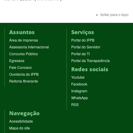
abre
janel
em
Voltar para o topo
nova
janela
Assuntos
Serviços
(abre
(abre
Área de imprensa
Portal do IFPB
em
em
(abre
(abre
Assessoria Internacional
Portal do Servidor
nova
nova
em
em
(abre
(abre
Concurso Público
Portal da TI
janela)
janela)
nova
nova
em
em
(abre
(abre
Egressos
Portal da Transparência
janela)
janela)
nova
nova
em
em
(abre
Fale Conosco
Redes sociais
janela)
janela)
nova
nova
em
(abre
Ouvidoria do IFPB
janela)
janela)
(abre
nova
Youtube
em
(abre
Reitoria Itinerante
em
janela)
(abre
nova
Facebook
em
nova
em
janela)
(abre
nova
Instagram
janela)
nova
em
janela)
(abre
WhatsApp
janela)
nova
em
(abre
RSS
janela)
nova
em
Navegação
janela)
nova
janela)
Acessibilidade
Mapa do site