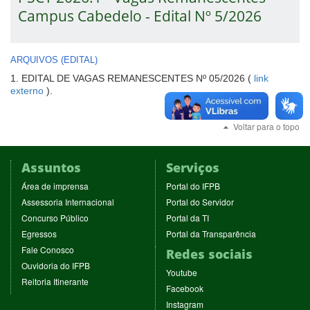
Campus Cabedelo - Edital Nº 5/2026
ARQUIVOS (EDITAL)
1. EDITAL DE VAGAS REMANESCENTES Nº 05/2026 (
link
-
externo
).
abre
em
Voltar para o topo
nova
janela
Assuntos
Serviços
(abre
(abre
Área de imprensa
Portal do IFPB
em
em
(abre
(abre
Assessoria Internacional
Portal do Servidor
nova
nova
em
em
(abre
(abre
Concurso Público
Portal da TI
janela)
janela)
nova
nova
em
em
(abre
(abre
Egressos
Portal da Transparência
janela)
janela)
nova
nova
em
em
(abre
Fale Conosco
Redes sociais
janela)
janela)
nova
nova
em
(abre
Ouvidoria do IFPB
janela)
janela)
(abre
nova
Youtube
em
(abre
Reitoria Itinerante
em
janela)
(abre
nova
Facebook
em
nova
em
janela)
(abre
nova
Instagram
janela)