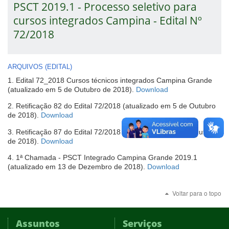
PSCT 2019.1 - Processo seletivo para
cursos integrados Campina - Edital Nº
72/2018
ARQUIVOS (EDITAL)
1. Edital 72_2018 Cursos técnicos integrados Campina Grande
(abre
(atualizado em 5 de Outubro de 2018).
Download
em
2. Retificação 82 do Edital 72/2018 (atualizado em 5 de Outubro
nova
(abre
de 2018).
Download
janela)
em
3. Retificação 87 do Edital 72/2018 (atualizado em 18 de Outubro
nova
(abre
de 2018).
Download
janela)
em
4. 1ª Chamada - PSCT Integrado Campina Grande 2019.1
nova
(abre
(atualizado em 13 de Dezembro de 2018).
Download
janela)
em
nova
Voltar para o topo
janela)
Assuntos
Serviços