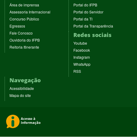
(abre
(abre
Área de imprensa
Portal do IFPB
em
em
(abre
(abre
Assessoria Internacional
Portal do Servidor
nova
nova
em
em
(abre
(abre
Concurso Público
Portal da TI
janela)
janela)
nova
nova
em
em
(abre
(abre
Egressos
Portal da Transparência
janela)
janela)
nova
nova
em
em
(abre
Fale Conosco
Redes sociais
janela)
janela)
nova
nova
em
(abre
Ouvidoria do IFPB
janela)
janela)
(abre
nova
Youtube
em
(abre
Reitoria Itinerante
em
janela)
(abre
nova
Facebook
em
nova
em
janela)
(abre
nova
Instagram
janela)
nova
em
janela)
(abre
WhatsApp
janela)
nova
em
(abre
RSS
janela)
nova
em
Navegação
janela)
nova
janela)
Acessibilidade
Mapa do site