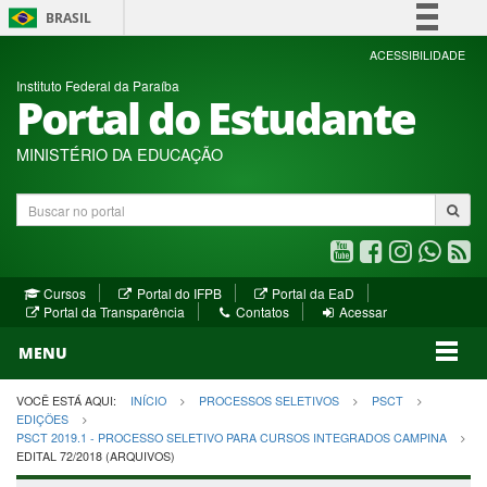
BRASIL
Simplifique!
ACESSIBILIDADE
Instituto Federal da Paraíba
Comunica BR
Portal do Estudante
Participe
Acesso à informação
MINISTÉRIO DA EDUCAÇÃO
Legislação
Buscar
Canais
no
portal
Youtube
Facebook
Instagram
WhatsA
R
(abre
(abre
(abre
(abre
(a
(abre
(abre
Cursos
Portal do IFPB
Portal da EaD
em
em
em
em
e
(abre
em
em
Portal da Transparência
Contatos
Acessar
nova
nova
nova
nova
no
em
nova
nova
nova
janela)
janela)
MENU
janela)
janela)
janela)
janela)
ja
janela)
VOCÊ ESTÁ AQUI:
INÍCIO
PROCESSOS SELETIVOS
PSCT
EDIÇÕES
PSCT 2019.1 - PROCESSO SELETIVO PARA CURSOS INTEGRADOS CAMPINA
EDITAL 72/2018 (ARQUIVOS)