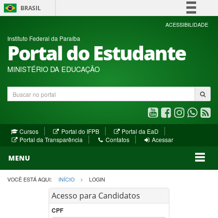
BRASIL
Simplifique!
ACESSIBILIDADE
Instituto Federal da Paraíba
Comunica BR
Portal do Estudante
Participe
Acesso à informação
MINISTÉRIO DA EDUCAÇÃO
Legislação
Buscar
Canais
no
portal
Youtube
Facebook
Instagram
WhatsA
R
(abre
(abre
(abre
(abre
(a
(abre
(abre
Cursos
Portal do IFPB
Portal da EaD
em
em
em
em
e
(abre
em
em
Portal da Transparência
Contatos
Acessar
nova
nova
nova
nova
no
em
nova
nova
nova
janela)
janela)
MENU
janela)
janela)
janela)
janela)
ja
janela)
VOCÊ ESTÁ AQUI:
INÍCIO
LOGIN
Acesso para Candidatos
CPF