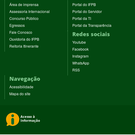
(abre
(abre
Área de imprensa
Portal do IFPB
em
em
(abre
(abre
Assessoria Internacional
Portal do Servidor
nova
nova
em
em
(abre
(abre
Concurso Público
Portal da TI
janela)
janela)
nova
nova
em
em
(abre
(abre
Egressos
Portal da Transparência
janela)
janela)
nova
nova
em
em
(abre
Fale Conosco
Redes sociais
janela)
janela)
nova
nova
em
(abre
Ouvidoria do IFPB
janela)
janela)
(abre
nova
Youtube
em
(abre
Reitoria Itinerante
em
janela)
(abre
nova
Facebook
em
nova
em
janela)
(abre
nova
Instagram
janela)
nova
em
janela)
(abre
WhatsApp
janela)
nova
em
(abre
RSS
janela)
nova
em
Navegação
janela)
nova
janela)
Acessibilidade
Mapa do site