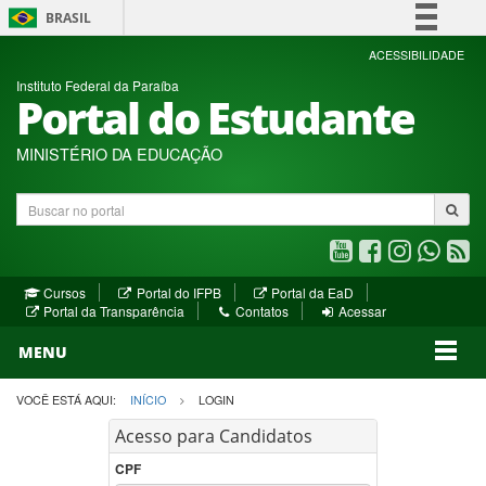
BRASIL
Simplifique!
ACESSIBILIDADE
Instituto Federal da Paraíba
Comunica BR
Portal do Estudante
Participe
Acesso à informação
MINISTÉRIO DA EDUCAÇÃO
Legislação
Buscar
Canais
no
portal
Youtube
Facebook
Instagram
WhatsA
R
(abre
(abre
(abre
(abre
(a
(abre
(abre
Cursos
Portal do IFPB
Portal da EaD
em
em
em
em
e
(abre
em
em
Portal da Transparência
Contatos
Acessar
nova
nova
nova
nova
no
em
nova
nova
nova
janela)
janela)
MENU
janela)
janela)
janela)
janela)
ja
janela)
VOCÊ ESTÁ AQUI:
INÍCIO
LOGIN
Acesso para Candidatos
CPF