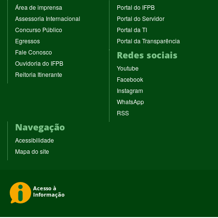
(abre
(abre
Área de imprensa
Portal do IFPB
em
em
(abre
(abre
Assessoria Internacional
Portal do Servidor
nova
nova
em
em
(abre
(abre
Concurso Público
Portal da TI
janela)
janela)
nova
nova
em
em
(abre
(abre
Egressos
Portal da Transparência
janela)
janela)
nova
nova
em
em
(abre
Fale Conosco
Redes sociais
janela)
janela)
nova
nova
em
(abre
Ouvidoria do IFPB
janela)
janela)
(abre
nova
Youtube
em
(abre
Reitoria Itinerante
em
janela)
(abre
nova
Facebook
em
nova
em
janela)
(abre
nova
Instagram
janela)
nova
em
janela)
(abre
WhatsApp
janela)
nova
em
(abre
RSS
janela)
nova
em
Navegação
janela)
nova
janela)
Acessibilidade
Mapa do site