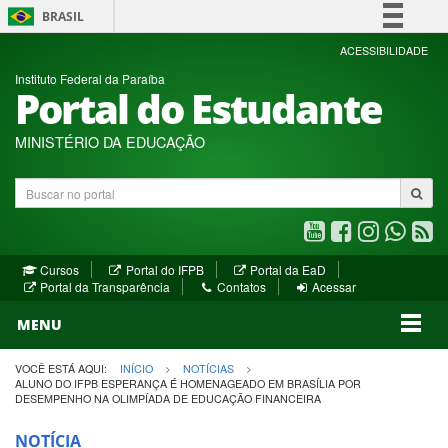
BRASIL
Simplifique!
ACESSIBILIDADE
Instituto Federal da Paraíba
Comunica BR
Portal do Estudante
Participe
Acesso à informação
MINISTÉRIO DA EDUCAÇÃO
Legislação
Buscar
Canais
no
portal
Youtube
Facebook
Instagram
WhatsA
R
(abre
(abre
(abre
(abre
(a
(abre
(abre
Cursos
Portal do IFPB
Portal da EaD
em
em
em
em
e
(abre
em
em
Portal da Transparência
Contatos
Acessar
nova
nova
nova
nova
no
em
nova
nova
nova
janela)
janela)
MENU
janela)
janela)
janela)
janela)
ja
janela)
VOCÊ ESTÁ AQUI:
INÍCIO
NOTÍCIAS
ALUNO DO IFPB ESPERANÇA É HOMENAGEADO EM BRASÍLIA POR
DESEMPENHO NA OLIMPÍADA DE EDUCAÇÃO FINANCEIRA
NOTÍCIA