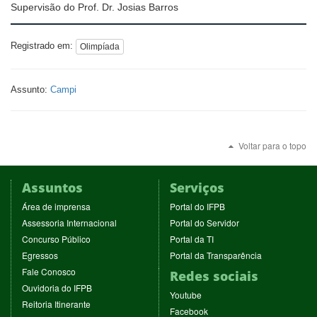
Supervisão do Prof. Dr. Josias Barros
Registrado em:
Olimpíada
Assunto:
Campi
Voltar para o topo
Assuntos
Serviços
(abre
(abre
Área de imprensa
Portal do IFPB
em
em
(abre
(abre
Assessoria Internacional
Portal do Servidor
nova
nova
em
em
(abre
(abre
Concurso Público
Portal da TI
janela)
janela)
nova
nova
em
em
(abre
(abre
Egressos
Portal da Transparência
janela)
janela)
nova
nova
em
em
(abre
Fale Conosco
Redes sociais
janela)
janela)
nova
nova
em
(abre
Ouvidoria do IFPB
janela)
janela)
(abre
nova
Youtube
em
(abre
Reitoria Itinerante
em
janela)
(abre
nova
Facebook
em