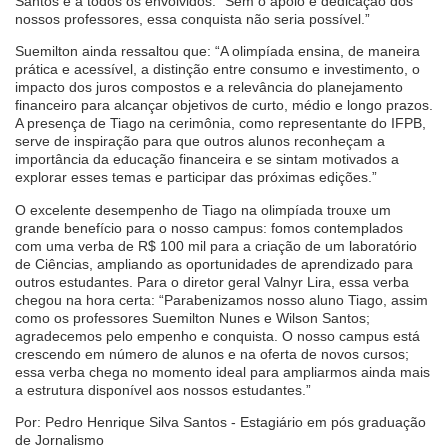
Santos e a todos os envolvidos: “Sem o apoio e dedicação dos
nossos professores, essa conquista não seria possível.”
Suemilton ainda ressaltou que: “A olimpíada ensina, de maneira
prática e acessível, a distinção entre consumo e investimento, o
impacto dos juros compostos e a relevância do planejamento
financeiro para alcançar objetivos de curto, médio e longo prazos.
A presença de Tiago na cerimônia, como representante do IFPB,
serve de inspiração para que outros alunos reconheçam a
importância da educação financeira e se sintam motivados a
explorar esses temas e participar das próximas edições.”
O excelente desempenho de Tiago na olimpíada trouxe um
grande benefício para o nosso campus: fomos contemplados
com uma verba de R$ 100 mil para a criação de um laboratório
de Ciências, ampliando as oportunidades de aprendizado para
outros estudantes. Para o diretor geral Valnyr Lira, essa verba
chegou na hora certa: “Parabenizamos nosso aluno Tiago, assim
como os professores Suemilton Nunes e Wilson Santos;
agradecemos pelo empenho e conquista. O nosso campus está
crescendo em número de alunos e na oferta de novos cursos;
essa verba chega no momento ideal para ampliarmos ainda mais
a estrutura disponível aos nossos estudantes.”
Por: Pedro Henrique Silva Santos - Estagiário em pós graduação
de Jornalismo