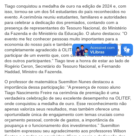
Tiago conquistou a medalha de ouro na edição de 2024 e, com
isso, tornou-se um dos 54 estudantes do país reconhecidos no
evento. A cerimônia reuniu estudantes, familiares e autoridades
para celebrar a dedicação dos premiados, contando com a
presença de representantes do Tesouro Nacional, do Ministério
da Fazenda e do Ministério da Educação. O aluno destacou: “O
evento me fez conhecer pessoas muito importantes para a
economia do nosso país e também para a educação. Sinto-me
completamente agradecido à OLITEF pela oportunidade de
participar de um evento que, com certeza, marcou minha vida e a
dos outros participantes.” Tiago teve a honra de estar ao lado de
Rogério Ceron, Secretário do Tesouro Nacional, e Fernando
Haddad, Ministro da Fazenda.
O professor de matemática Suemilton Nunes destacou a
importância dessa participação: “A presença de nosso aluno
Tiago Nascimento Freire na cerimônia de premiação é uma
verdadeira celebração de seu excelente desempenho na OLITEF,
onde conquistou a medalha de ouro. Esse reconhecimento não
apenas valoriza seus resultados, mas também oferece uma
oportunidade única de engajamento com temas cruciais como
orçamento pessoal, controle de gastos, a importância da
poupança e o funcionamento dos investimentos.” Suemilton
também expressou seu agradecimento aos professores Wilson