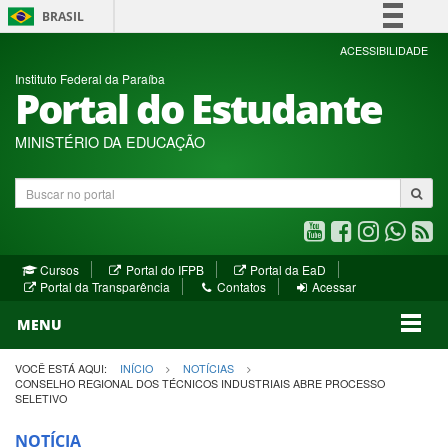
BRASIL
Simplifique!
ACESSIBILIDADE
Instituto Federal da Paraíba
Comunica BR
Portal do Estudante
Participe
Acesso à informação
MINISTÉRIO DA EDUCAÇÃO
Legislação
Buscar
Canais
no
portal
Youtube
Facebook
Instagram
WhatsA
R
(abre
(abre
(abre
(abre
(a
(abre
(abre
Cursos
Portal do IFPB
Portal da EaD
em
em
em
em
e
(abre
em
em
Portal da Transparência
Contatos
Acessar
nova
nova
nova
nova
no
em
nova
nova
nova
janela)
janela)
MENU
janela)
janela)
janela)
janela)
ja
janela)
VOCÊ ESTÁ AQUI:
INÍCIO
NOTÍCIAS
CONSELHO REGIONAL DOS TÉCNICOS INDUSTRIAIS ABRE PROCESSO
SELETIVO
NOTÍCIA