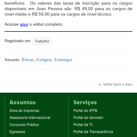
benefícios. Os valores das taxas de inscrição para os cargos
disponíveis em Joao Pessoa são: R$ 49,00 para os cargos de
nível médio e R$ 59,00 para os cargos de nível técnico.
Acesse
aqui
o edital completo.
Registrado em:
Trabalho
Assunto:
Bolsas, Estágios, Empregos
Voltar para o topo
Assuntos
Serviços
(abre
(abre
Área de imprensa
Portal do IFPB
em
em
(abre
(abre
Assessoria Internacional
Portal do Servidor
nova
nova
em
em
(abre
(abre
Concurso Público
Portal da TI
janela)
janela)
nova
nova
em
em
(abre
(abre
Egressos
Portal da Transparência
janela)
janela)
nova
nova
em
em