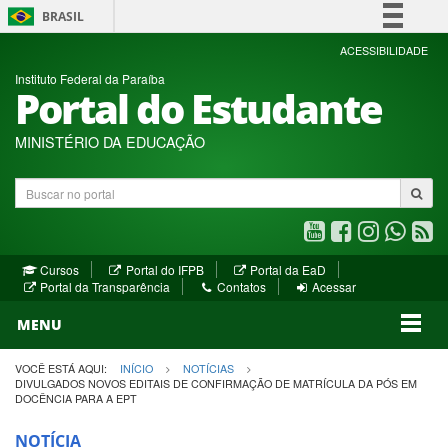
BRASIL
Simplifique!
ACESSIBILIDADE
Instituto Federal da Paraíba
Comunica BR
Portal do Estudante
Participe
Acesso à informação
MINISTÉRIO DA EDUCAÇÃO
Legislação
Buscar
Canais
no
portal
Youtube
Facebook
Instagram
WhatsA
R
(abre
(abre
(abre
(abre
(a
(abre
(abre
Cursos
Portal do IFPB
Portal da EaD
em
em
em
em
e
(abre
em
em
Portal da Transparência
Contatos
Acessar
nova
nova
nova
nova
no
em
nova
nova
nova
janela)
janela)
MENU
janela)
janela)
janela)
janela)
ja
janela)
VOCÊ ESTÁ AQUI:
INÍCIO
NOTÍCIAS
DIVULGADOS NOVOS EDITAIS DE CONFIRMAÇÃO DE MATRÍCULA DA PÓS EM
DOCÊNCIA PARA A EPT
NOTÍCIA