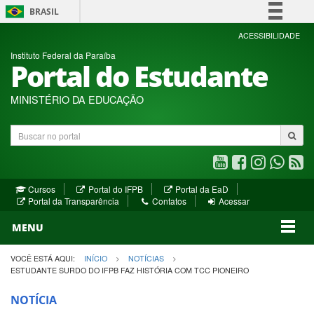
BRASIL
Simplifique!
ACESSIBILIDADE
Instituto Federal da Paraíba
Comunica BR
Portal do Estudante
Participe
Acesso à informação
MINISTÉRIO DA EDUCAÇÃO
Legislação
Buscar
Canais
no
portal
Youtube
Facebook
Instagram
WhatsA
R
(abre
(abre
(abre
(abre
(a
(abre
(abre
Cursos
Portal do IFPB
Portal da EaD
em
em
em
em
e
(abre
em
em
Portal da Transparência
Contatos
Acessar
nova
nova
nova
nova
no
em
nova
nova
nova
janela)
janela)
MENU
janela)
janela)
janela)
janela)
ja
janela)
VOCÊ ESTÁ AQUI:
INÍCIO
NOTÍCIAS
ESTUDANTE SURDO DO IFPB FAZ HISTÓRIA COM TCC PIONEIRO
NOTÍCIA