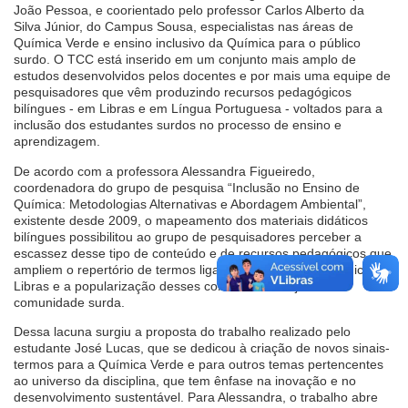
João Pessoa, e coorientado pelo professor Carlos Alberto da
Silva Júnior, do Campus Sousa, especialistas nas áreas de
Química Verde e ensino inclusivo da Química para o público
surdo. O TCC está inserido em um conjunto mais amplo de
estudos desenvolvidos pelos docentes e por mais uma equipe de
pesquisadores que vêm produzindo recursos pedagógicos
bilíngues - em Libras e em Língua Portuguesa - voltados para a
inclusão dos estudantes surdos no processo de ensino e
aprendizagem.
De acordo com a professora Alessandra Figueiredo,
coordenadora do grupo de pesquisa “Inclusão no Ensino de
Química: Metodologias Alternativas e Abordagem Ambiental”,
existente desde 2009, o mapeamento dos materiais didáticos
bilíngues possibilitou ao grupo de pesquisadores perceber a
escassez desse tipo de conteúdo e de recursos pedagógicos que
ampliem o repertório de termos ligados ao ensino da Química na
Libras e a popularização desses conhecimentos junto à
comunidade surda.
Dessa lacuna surgiu a proposta do trabalho realizado pelo
estudante José Lucas, que se dedicou à criação de novos sinais-
termos para a Química Verde e para outros temas pertencentes
ao universo da disciplina, que tem ênfase na inovação e no
desenvolvimento sustentável. Para Alessandra, o trabalho abre