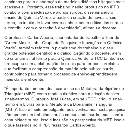
caminhos para a elaboração de modelos didáticos bilíngues mais
acessíveis. “Portanto, esse trabalho inédito produzido no IFPB
colabora com a inclusão de alunos surdos, disseminando o
ensino de Química Verde, a partir da criação de novos sinais-
termo, no intuito de favorecer o conhecimento crítico dos surdos
e contribuir com o respeito à diversidade”, afirmou a docente.
O professor Carlos Alberto, coorientador do trabalho e líder do
“Green Maker Lab - Grupo de Pesquisa e Inovação em Química
Verde”, também reforçou o pioneirismo do trabalho e o seu
grande potencial científico e didático. Segundo o docente, além
de criar um sinal-termo para a Química Verde, o TCC também se
preocupou com a elaboração de sinais para termos correlatos
que facilitam a compreensão da matéria pelo público surdo,
contribuindo para tornar o processo de ensino-aprendizagem
mais claro e eficiente.
“É importante também destacar o uso da Metáfora da Bipirâmide
Triangular (MBT) como modelo didático para a criação desses
sinais-termos. O próprio José Lucas, em seu TCC, criou o sinal-
termo em Libras para a 'Metáfora da Bipirâmide Triangular
(MBT)'. Isso é muito empolgante, pois verificamos nesta pesquisa
não apenas um trabalho ‘para’ a comunidade surda, mas ‘com’ a
comunidade surda. Isso é inclusão na perspectiva da MBT. Isso é
o que fazemos no IFPB”, ressaltou Carlos Alberto.