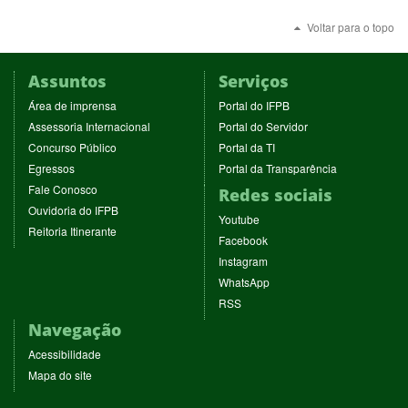
Voltar para o topo
Assuntos
Serviços
(abre
(abre
Área de imprensa
Portal do IFPB
em
em
(abre
(abre
Assessoria Internacional
Portal do Servidor
nova
nova
em
em
(abre
(abre
Concurso Público
Portal da TI
janela)
janela)
nova
nova
em
em
(abre
(abre
Egressos
Portal da Transparência
janela)
janela)
nova
nova
em
em
(abre
Fale Conosco
Redes sociais
janela)
janela)
nova
nova
em
(abre
Ouvidoria do IFPB
janela)
janela)
(abre
nova
Youtube
em
(abre
Reitoria Itinerante
em
janela)
(abre
nova
Facebook
em
nova
em
janela)
(abre
nova
Instagram
janela)
nova
em
janela)
(abre
WhatsApp
janela)
nova
em
(abre
RSS
janela)
nova
em
Navegação
janela)
nova
janela)
Acessibilidade
Mapa do site