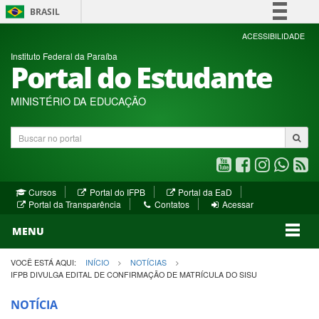
BRASIL
Simplifique!
ACESSIBILIDADE
Instituto Federal da Paraíba
Comunica BR
Portal do Estudante
Participe
Acesso à informação
MINISTÉRIO DA EDUCAÇÃO
Legislação
Buscar
Canais
no
portal
Youtube
Facebook
Instagram
WhatsA
R
(abre
(abre
(abre
(abre
(a
(abre
(abre
Cursos
Portal do IFPB
Portal da EaD
em
em
em
em
e
(abre
em
em
Portal da Transparência
Contatos
Acessar
nova
nova
nova
nova
no
em
nova
nova
nova
janela)
janela)
MENU
janela)
janela)
janela)
janela)
ja
janela)
VOCÊ ESTÁ AQUI:
INÍCIO
NOTÍCIAS
IFPB DIVULGA EDITAL DE CONFIRMAÇÃO DE MATRÍCULA DO SISU
NOTÍCIA