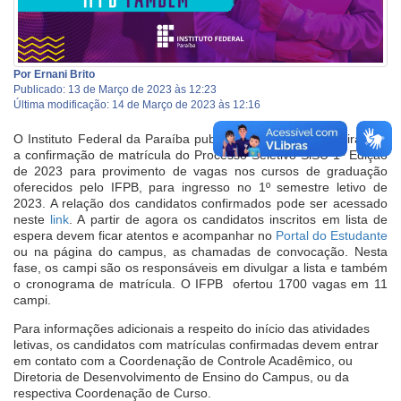
Por Ernani Brito
Publicado: 13 de Março de 2023 às 12:23
Última modificação: 14 de Março de 2023 às 12:16
O Instituto Federal da Paraíba publicou nesta segunda-feira, 13,
a confirmação de matrícula do Processo Seletivo SiSU 1ª Edição
de 2023 para provimento de vagas nos cursos de graduação
oferecidos pelo IFPB, para ingresso no 1º semestre letivo de
2023. A relação dos candidatos confirmados pode ser acessado
neste
link
. A partir de agora os candidatos inscritos em lista de
espera devem ficar atentos e acompanhar no
Portal do Estudante
ou na página do campus, as chamadas de convocação. Nesta
fase, os campi são os responsáveis em divulgar a lista e também
o cronograma de matrícula. O IFPB ofertou 1700 vagas em 11
campi.
Para informações adicionais a respeito do início das atividades
letivas, os candidatos com matrículas confirmadas devem entrar
em contato com a Coordenação de Controle Acadêmico, ou
Diretoria de Desenvolvimento de Ensino do Campus, ou da
respectiva Coordenação de Curso.