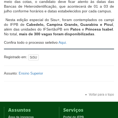
meio das cotas, o candidato deve ficar atento às datas das
Bancas de Heteroidentificação, que acontecerá de 01 a 03 de
julho conforme horários e datas estabelecidos por cada campus.
Nesta edição especial do Sisu+, foram contemplados os campi
do IFPB de
Cabedelo, Campina Grande, Guarabira e Picuí
,
além das unidades do IFSertãoPB em
Patos
e
Princesa Isabel
.
No total,
mais de 300 vagas foram disponibilizadas
.
Confira todo o processo seletivo
Aqui.
Registrado em:
SiSU
Assunto:
Ensino Superior
Voltar para o topo
Assuntos
Serviços
(abre
(abre
Área de imprensa
Portal do IFPB