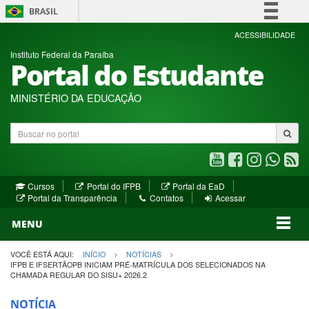
BRASIL
Simplifique!
ACESSIBILIDADE
Instituto Federal da Paraíba
Comunica BR
Portal do Estudante
Participe
Acesso à informação
MINISTÉRIO DA EDUCAÇÃO
Legislação
Buscar
Canais
no
portal
Youtube
Facebook
Instagram
WhatsA
R
(abre
(abre
(abre
(abre
(a
(abre
(abre
Cursos
Portal do IFPB
Portal da EaD
em
em
em
em
e
(abre
em
em
Portal da Transparência
Contatos
Acessar
nova
nova
nova
nova
no
em
nova
nova
nova
janela)
janela)
MENU
janela)
janela)
janela)
janela)
ja
janela)
VOCÊ ESTÁ AQUI:
INÍCIO
NOTÍCIAS
IFPB E IFSERTÃOPB INICIAM PRÉ-MATRÍCULA DOS SELECIONADOS NA
CHAMADA REGULAR DO SISU+ 2026.2
NOTÍCIA