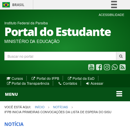
BRASIL
Simplifique!
ACESSIBILIDADE
Instituto Federal da Paraíba
Comunica BR
Portal do Estudante
Participe
Acesso à informação
MINISTÉRIO DA EDUCAÇÃO
Legislação
Buscar
Canais
no
portal
Youtube
Facebook
Instagram
WhatsA
R
(abre
(abre
(abre
(abre
(a
(abre
(abre
Cursos
Portal do IFPB
Portal da EaD
em
em
em
em
e
(abre
em
em
Portal da Transparência
Contatos
Acessar
nova
nova
nova
nova
no
em
nova
nova
nova
janela)
janela)
MENU
janela)
janela)
janela)
janela)
ja
janela)
VOCÊ ESTÁ AQUI:
INÍCIO
NOTÍCIAS
IFPB INICIA PRIMEIRAS CONVOCAÇÕES DA LISTA DE ESPERA DO SISU
NOTÍCIA