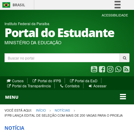
BRASIL
Simplifique!
ACESSIBILIDADE
Instituto Federal da Paraíba
Comunica BR
Portal do Estudante
Participe
Acesso à informação
MINISTÉRIO DA EDUCAÇÃO
Legislação
Buscar
Canais
no
portal
Youtube
Facebook
Instagram
WhatsA
R
(abre
(abre
(abre
(abre
(a
(abre
(abre
Cursos
Portal do IFPB
Portal da EaD
em
em
em
em
e
(abre
em
em
Portal da Transparência
Contatos
Acessar
nova
nova
nova
nova
no
em
nova
nova
nova
janela)
janela)
MENU
janela)
janela)
janela)
janela)
ja
janela)
VOCÊ ESTÁ AQUI:
INÍCIO
NOTÍCIAS
IFPB LANÇA EDITAL DE SELEÇÃO COM MAIS DE 200 VAGAS PARA O PROEJA
NOTÍCIA