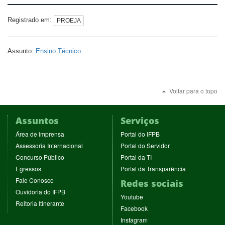
Registrado em:
PROEJA
Assunto:
Ensino Técnico
Voltar para o topo
Assuntos
Serviços
(abre
(abre
Área de imprensa
Portal do IFPB
em
em
(abre
(abre
Assessoria Internacional
Portal do Servidor
nova
nova
em
em
(abre
(abre
Concurso Público
Portal da TI
janela)
janela)
nova
nova
em
em
(abre
(abre
Egressos
Portal da Transparência
janela)
janela)
nova
nova
em
em
(abre
Fale Conosco
Redes sociais
janela)
janela)
nova
nova
em
(abre
Ouvidoria do IFPB
janela)
janela)
(abre
nova
Youtube
em
(abre
Reitoria Itinerante
em
janela)
(abre
nova
Facebook
em
nova
em
janela)
(abre
nova
Instagram
janela)
nova