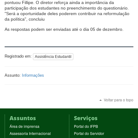
pontuou Fillipe. O diretor reforça ainda a importância da
participação dos estudantes no preenchimento do questionário.
"Será a oportunidade deles poderem contribuir na reformulação
da política", concluiu
As respostas podem ser enviadas até o dia 05 de dezembro.
Registrado em:
Assistência Estudantil
Assunto:
Informações
Voltar para o topo
Assuntos
Serviços
(abre
(abre
Área de imprensa
Portal do IFPB
em
em
(abre
(abre
Assessoria Internacional
Portal do Servidor
nova
nova