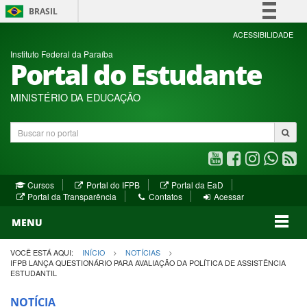
BRASIL
Simplifique!
ACESSIBILIDADE
Instituto Federal da Paraíba
Comunica BR
Portal do Estudante
Participe
Acesso à informação
MINISTÉRIO DA EDUCAÇÃO
Legislação
Buscar
Canais
no
portal
Youtube
Facebook
Instagram
WhatsA
R
(abre
(abre
(abre
(abre
(a
(abre
(abre
Cursos
Portal do IFPB
Portal da EaD
em
em
em
em
e
(abre
em
em
Portal da Transparência
Contatos
Acessar
nova
nova
nova
nova
no
em
nova
nova
nova
janela)
janela)
MENU
janela)
janela)
janela)
janela)
ja
janela)
VOCÊ ESTÁ AQUI:
INÍCIO
NOTÍCIAS
IFPB LANÇA QUESTIONÁRIO PARA AVALIAÇÃO DA POLÍTICA DE ASSISTÊNCIA
ESTUDANTIL
NOTÍCIA