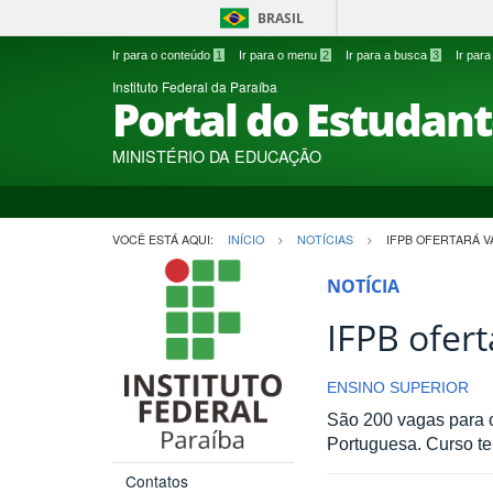
BRASIL
Ir para o conteúdo
1
Ir para o menu
2
Ir para a busca
3
Ir par
Instituto Federal da Paraíba
Portal do Estudan
MINISTÉRIO DA EDUCAÇÃO
VOCÊ ESTÁ AQUI:
INÍCIO
NOTÍCIAS
IFPB OFERTARÁ V
NOTÍCIA
IFPB ofer
ENSINO SUPERIOR
São 200 vagas para o
Portuguesa. Curso t
Contatos