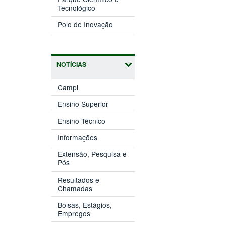
(abre
janela)
Tecnológico
em
(abre
nova
Polo de Inovação
em
janela)
nova
janela)
NOTÍCIAS
Campi
Ensino Superior
Ensino Técnico
Informações
Extensão, Pesquisa e
Pós
Resultados e
Chamadas
Bolsas, Estágios,
Empregos