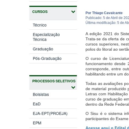
CURSOS
Por Thiago Cavalcante
Publicado: 5 de Abril de 20
Última modificação: 5 de Ab
Técnico
A edição 2021 do Sist
Especialização
Técnica
Trata-se da oferta de 
cursos superiores, nes
Graduação
polos do litoral ao ser
Pós-Graduação
O curso de Licenciat
funcionamento desde 20
corresponde, entre out
habilitando entre um d
PROCESSOS SELETIVOS
Todas as avaliações po
de material produzido p
Bolsistas
Letras com Habilitaçã
curso de graduação em 
EaD
dentro da Rede Federal
EJA-EPT(PROEJA)
O Sisu é o sistema inf
participantes do Exam
EPM
Acesse aqui o Edital 