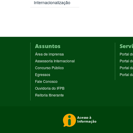
Internacionalização
Assuntos
Serv
(abre
Área de imprensa
Portal d
em
(abre
Assessoria Internacional
Portal d
nova
em
(abre
Concurso Público
Portal d
janela)
nova
em
(abre
Egressos
Portal 
janela)
nova
em
(abre
Fale Conosco
janela)
nova
em
(abre
Ouvidoria do IFPB
janela)
nova
em
(abre
Reitoria Itinerante
janela)
nova
em
janela)
nova
janela)