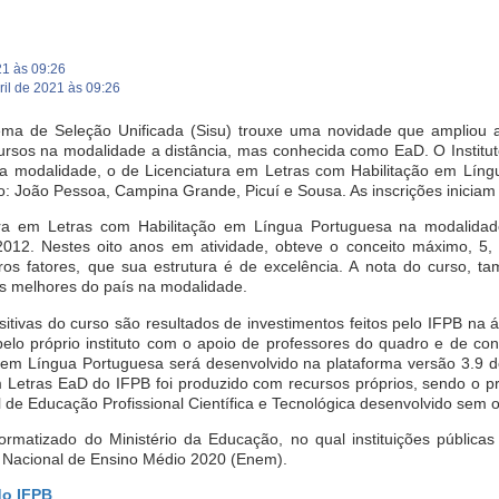
21 às 09:26
ril de 2021 às 09:26
ema de Seleção Unificada (Sisu) trouxe uma novidade que ampliou 
cursos na modalidade a distância, mas conhecida como EaD. O Institu
ta modalidade, o de Licenciatura em Letras com Habilitação em Líng
tão: João Pessoa, Campina Grande, Picuí e Sousa. As inscrições iniciam
ura em Letras com Habilitação em Língua Portuguesa na modalida
12. Nestes oito anos em atividade, obteve o conceito máximo, 5, n
ros fatores, que sua estrutura é de excelência. A nota do curso, t
os melhores do país na modalidade.
sitivas do curso são resultados de investimentos feitos pelo IFPB na
elo próprio instituto com o apoio de professores do quadro e de conv
o em Língua Portuguesa será desenvolvido na plataforma versão 3.9
Letras EaD do IFPB foi produzido com recursos próprios, sendo o pr
 de Educação Profissional Científica e Tecnológica desenvolvido sem 
ormatizado do Ministério da Educação, no qual instituições pública
e Nacional de Ensino Médio 2020 (Enem).
do IFPB
.