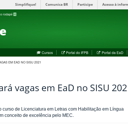
Simplifique!
Comunica BR
Participe
Acesso à infor
a o rodapé
4
te
(abre
(a
Cursos
Portal do IFPB
Portal da EaD
em
em
nova
no
AGAS EM EAD NO SISU 2021
janela)
jan
tará vagas em EaD no SISU 202
 curso de Licenciatura em Letras com Habilitação em Língua
em conceito de excelência pelo MEC.