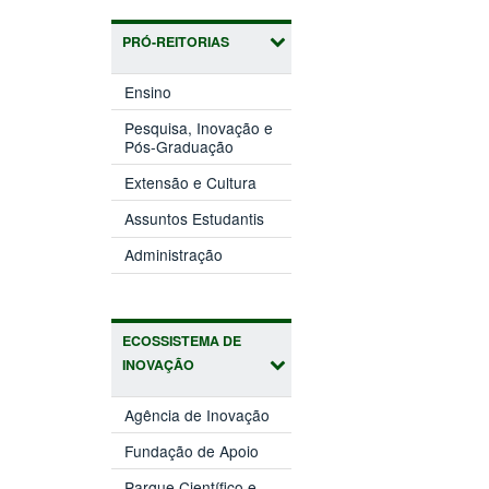
PRÓ-REITORIAS
(abre
Ensino
em
nova
Pesquisa, Inovação e
(abre
janela)
Pós-Graduação
em
(abre
nova
Extensão e Cultura
em
janela)
(abre
nova
Assuntos Estudantis
em
janela)
(abre
nova
Administração
em
janela)
nova
janela)
ECOSSISTEMA DE
INOVAÇÃO
(abre
Agência de Inovação
em
(abre
nova
Fundação de Apoio
em
janela)
nova
Parque Científico e