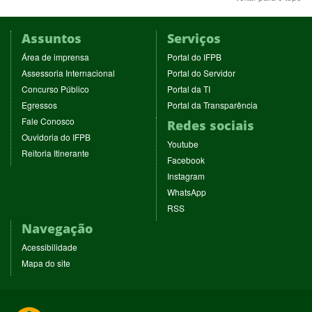
Assuntos
Serviços
(abre
(abre
Área de imprensa
Portal do IFPB
em
em
(abre
(abre
Assessoria Internacional
Portal do Servidor
nova
nova
em
em
(abre
(abre
Concurso Público
Portal da TI
janela)
janela)
nova
nova
em
em
(abre
(abre
Egressos
Portal da Transparência
janela)
janela)
nova
nova
em
em
(abre
Fale Conosco
Redes sociais
janela)
janela)
nova
nova
em
(abre
Ouvidoria do IFPB
janela)
janela)
(abre
nova
Youtube
em
(abre
Reitoria Itinerante
em
janela)
(abre
nova
Facebook
em
nova
em
janela)
(abre
nova
Instagram
janela)
nova
em
janela)
(abre
WhatsApp
janela)
nova
em
(abre
RSS
janela)
nova
em
Navegação
janela)
nova
janela)
Acessibilidade
Mapa do site