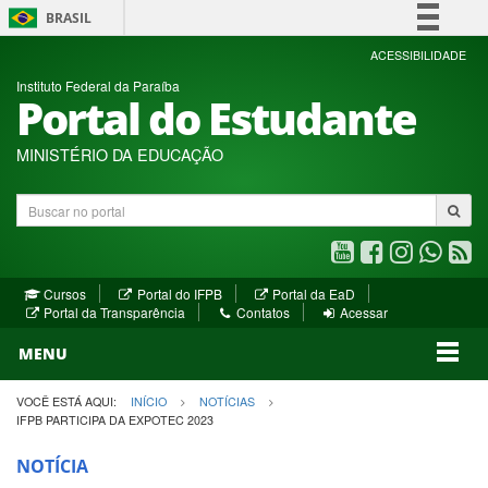
BRASIL
Simplifique!
ACESSIBILIDADE
Instituto Federal da Paraíba
Comunica BR
Portal do Estudante
Participe
Acesso à informação
MINISTÉRIO DA EDUCAÇÃO
Legislação
Buscar
Canais
no
portal
Youtube
Facebook
Instagram
WhatsA
R
(abre
(abre
(abre
(abre
(a
(abre
(abre
Cursos
Portal do IFPB
Portal da EaD
em
em
em
em
e
(abre
em
em
Portal da Transparência
Contatos
Acessar
nova
nova
nova
nova
no
em
nova
nova
nova
janela)
janela)
MENU
janela)
janela)
janela)
janela)
ja
janela)
VOCÊ ESTÁ AQUI:
INÍCIO
NOTÍCIAS
IFPB PARTICIPA DA EXPOTEC 2023
NOTÍCIA