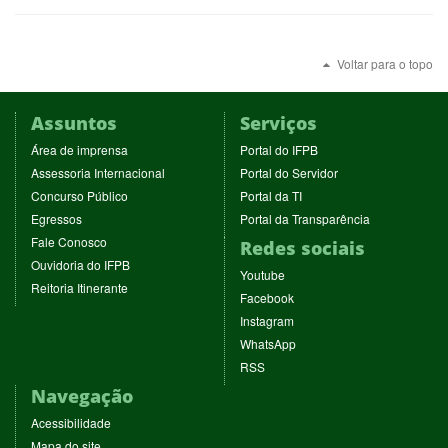
Voltar para o topo
Assuntos
Serviços
(abre
(abre
Área de imprensa
Portal do IFPB
em
em
(abre
(abre
Assessoria Internacional
Portal do Servidor
nova
nova
em
em
(abre
(abre
Concurso Público
Portal da TI
janela)
janela)
nova
nova
em
em
(abre
(abre
Egressos
Portal da Transparência
janela)
janela)
nova
nova
em
em
(abre
Fale Conosco
Redes sociais
janela)
janela)
nova
nova
em
(abre
Ouvidoria do IFPB
janela)
janela)
(abre
nova
Youtube
em
(abre
Reitoria Itinerante
em
janela)
(abre
nova
Facebook
em
nova
em
janela)
(abre
nova
Instagram
janela)
nova
em
janela)
(abre
WhatsApp
janela)
nova
em
(abre
RSS
janela)
nova
em
Navegação
janela)
nova
janela)
Acessibilidade
Mapa do site