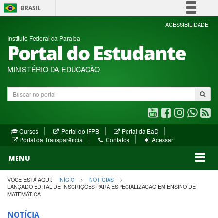
BRASIL
Simplifique!
ACESSIBILIDADE
Instituto Federal da Paraíba
Comunica BR
Portal do Estudante
Participe
Acesso à informação
MINISTÉRIO DA EDUCAÇÃO
Legislação
Buscar
Canais
no
portal
Youtube
Facebook
Instagram
WhatsA
R
(abre
(abre
(abre
(abre
(a
(abre
(abre
Cursos
Portal do IFPB
Portal da EaD
em
em
em
em
e
(abre
em
em
Portal da Transparência
Contatos
Acessar
nova
nova
nova
nova
no
em
nova
nova
nova
janela)
janela)
MENU
janela)
janela)
janela)
janela)
ja
janela)
VOCÊ ESTÁ AQUI:
INÍCIO
NOTÍCIAS
LANÇADO EDITAL DE INSCRIÇÕES PARA ESPECIALIZAÇÃO EM ENSINO DE
MATEMÁTICA
NOTÍCIA